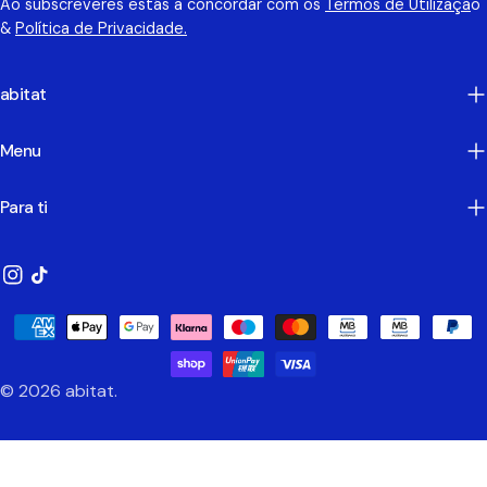
Ao subscreveres estás a concordar com os
Termos de Utilizaçã
o
&
Política de Privacidade.
abitat
Menu
Para ti
Instagram
TikTok
Métodos
de
Pagamento
© 2026
abitat
.