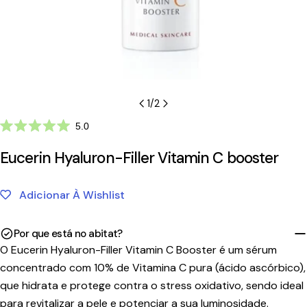
1
/
2
Clique
5.0
Avaliado
para
com
Eucerin Hyaluron-Filler Vitamin C booster
ir
5.0
de
para
5
as
estrelas
Adicionar À Wishlist
avaliações
Por que está no abitat?
O Eucerin Hyaluron-Filler Vitamin C Booster é um sérum
concentrado com 10% de Vitamina C pura (ácido ascórbico),
que hidrata e protege contra o stress oxidativo, sendo ideal
para revitalizar a pele e potenciar a sua luminosidade.