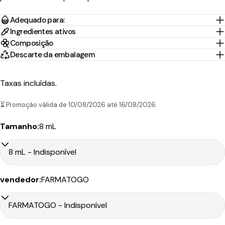
Tempo
Portes
País/Região
Transportadora
de
Preço
Grátis*
Adequado para:
Envio
Ingredientes ativos
Composição
Portugal
1-2 Dias
Nacex
3,95€
45.00€
Descarte da embalagem
Continental
úteis
10-30
Taxas incluídas.
Portugal
CTT
Dias
9.90€
199.00€
Ilhas
Expresso
úteis
⏳ Promoção válida de 10/08/2026 até 16/08/2026.
Tamanho:
8 mL
Tempo
Portes
País/Região
Transportadora
de
Preço
Grátis*
Envio
vendedor:
FARMATOGO
Portugal
1-2 Dias
CTT
4,90€
50.00€
Continental
úteis