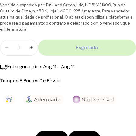
Vendido e expedido por: Pink And Green, Lda, NIF 516181300, Rua do
6-7
Portugal
Outeiro de Cima, n.º 504, Loja 1, 4600-225 Amarante. Este vendedor
CTT
Dias
11,90€
110.00€
Ilhas
atua na qualidade de profissional. O abitat disponibiliza a plataforma e
úteis
processa o pagamento; o contrato é celebrado com o vendedor, que
emite a fatura.
Quantidade
Esgotado
Diminuir Quantidade Para Eucerin Hyaluron-Filler 
Aumentar A Quantidade Para Eucerin Hyal
Entregue entre:
Aug 11 - Aug 15
Tempos E Portes De Envio