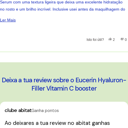
de
Serum com uma textura ligeira que deixa uma excelente hidratação
5
estrelas
no rosto e um brilho incrível. Inclusive usei antes da maquilhagem do
meu casamento.
Ler Mais Sobre Esta Avaliação
Ler Mais
Excelente qualidade a um preço bem simpatico
Sim, Esta
Pessoas
Nã
Isto foi útil?
2
0
A carregar...
Deixa a tua review sobre o Eucerin Hyaluron-
Filler Vitamin C booster
clube abitat
Ganha pontos
Ao deixares a tua review no abitat ganhas