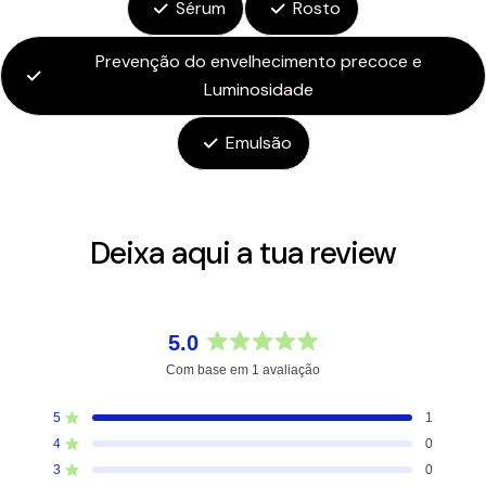
Sérum
Rosto
Prevenção do envelhecimento precoce e
Luminosidade
Emulsão
Deixa aqui a tua review
5.0
Avaliado
Com base em 1 avaliação
com
5.0
5
1
Avaliado com de 5 estrelas
de
4
0
5
Avaliado com de 5 estrelas
estrelas
3
0
Avaliado com de 5 estrelas
Total
Total
Total
Total
Total