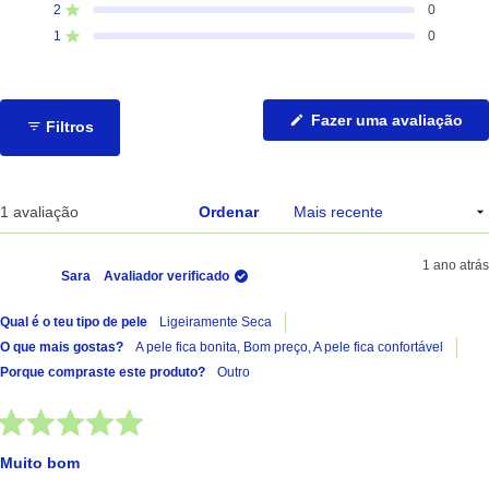
de
de
de
de
de
2
0
Avaliado com de 5 estrelas
avaliações
avaliações
avaliações
avaliações
avaliações
de
de
de
de
de
1
0
Avaliado com de 5 estrelas
5
4
3
2
1
estrelas:
estrelas:
estrelas:
estrelas:
estrelas:
1
0
0
0
0
(Ab
Fazer uma avaliação
Filtros
nu
no
jan
A carregar...
1 avaliação
Ordenar
1 ano atrás
Sara
Avaliador verificado
Qual é o teu tipo de pele
Ligeiramente Seca
O que mais gostas?
A pele fica bonita,
Bom preço,
A pele fica confortável
Porque compraste este produto?
Outro
Avaliado
com
Muito bom
5