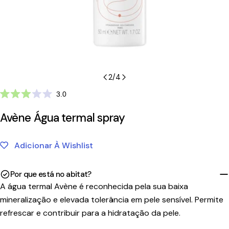
2
/
4
Clique
3.0
Avaliado
para
com
Avène Água termal spray
ir
3.0
de
para
5
as
estrelas
Adicionar À Wishlist
avaliações
Por que está no abitat?
A água termal Avène é reconhecida pela sua baixa
mineralização e elevada tolerância em pele sensível. Permite
refrescar e contribuir para a hidratação da pele.
Tempo