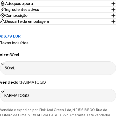
Portes
Adequado para:
País/Região
Transportadora
de
Preço
Grátis*
Envio
Ingredientes ativos
Composição
Descarte da embalagem
Portugal
1-2 Dias
Nacex
3,95€
45.00€
Continental
úteis
Preço
€6,79 EUR
10-30
regular
Taxas incluídas.
Portugal
CTT
Dias
9.90€
199.00€
Ilhas
Expresso
úteis
size:
50mL
Tempo
vendedor:
FARMATOGO
Portes
País/Região
Transportadora
de
Preço
Grátis*
Envio
Portugal
1-2 Dias
CTT
4,90€
50.00€
Continental
úteis
Vendido e expedido por: Pink And Green, Lda, NIF 516181300, Rua do
Outeiro de Cima, n.º 504, Loja 1, 4600-225 Amarante. Este vendedor