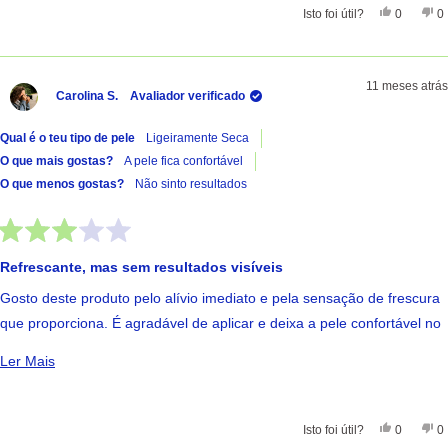
Sim, Esta 
Pessoas
Nã
Isto foi útil?
0
0
11 meses atrás
Carolina S.
Avaliador verificado
Qual é o teu tipo de pele
Ligeiramente Seca
O que mais gostas?
A pele fica confortável
O que menos gostas?
Não sinto resultados
Avaliado
com
Refrescante, mas sem resultados visíveis
3
de
Gosto deste produto pelo alívio imediato e pela sensação de frescura
5
estrelas
que proporciona. É agradável de aplicar e deixa a pele confortável no
momento. No entanto, não noto grande efeito na vermelhidão, pelo
Ler Mais Sobre Esta Avaliação
Ler Mais
que para mim acaba por ser mais um produto de bem-estar do que
um tratamento eficaz.
Sim, Esta 
Pessoas
Nã
Isto foi útil?
0
0