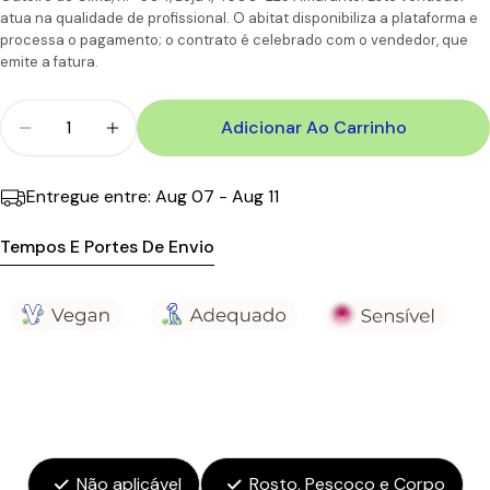
atua na qualidade de profissional. O abitat disponibiliza a plataforma e
6-7
Portugal
processa o pagamento; o contrato é celebrado com o vendedor, que
CTT
Dias
11,90€
110.00€
Ilhas
úteis
emite a fatura.
Quantidade
Adicionar Ao Carrinho
Diminuir Quantidade Para Avène Água Termal Spra
Aumentar A Quantidade Para Avène Águ
Entregue entre:
Aug 07 - Aug 11
Tempos E Portes De Envio
Não aplicável
Rosto, Pescoço e Corpo