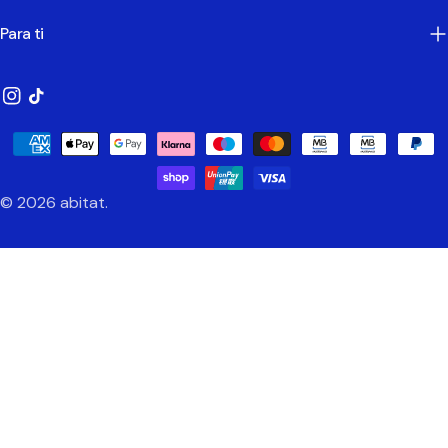
Para ti
Instagram
TikTok
Métodos
de
Pagamento
© 2026
abitat
.