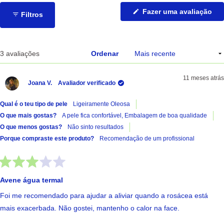
(Ab
Fazer uma avaliação
Filtros
nu
no
jan
A carregar...
3 avaliações
Ordenar
11 meses atrás
Joana V.
Avaliador verificado
Qual é o teu tipo de pele
Ligeiramente Oleosa
O que mais gostas?
A pele fica confortável,
Embalagem de boa qualidade
O que menos gostas?
Não sinto resultados
Porque compraste este produto?
Recomendação de um profissional
Avaliado
com
Avene água termal
3
de
Foi me recomendado para ajudar a aliviar quando a rosácea está
5
estrelas
mais exacerbada. Não gostei, mantenho o calor na face.