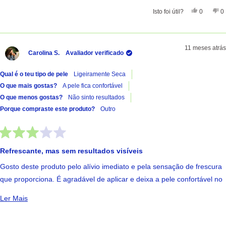
Sim, Esta 
Pessoas
Nã
Isto foi útil?
0
0
11 meses atrás
Carolina S.
Avaliador verificado
Qual é o teu tipo de pele
Ligeiramente Seca
O que mais gostas?
A pele fica confortável
O que menos gostas?
Não sinto resultados
Porque compraste este produto?
Outro
Avaliado
com
Refrescante, mas sem resultados visíveis
3
de
Gosto deste produto pelo alívio imediato e pela sensação de frescura
5
estrelas
que proporciona. É agradável de aplicar e deixa a pele confortável no
momento. No entanto, não noto grande efeito na vermelhidão, pelo
Ler Mais Sobre Esta Avaliação
Ler Mais
que para mim acaba por ser mais um produto de bem-estar do que
um tratamento eficaz.