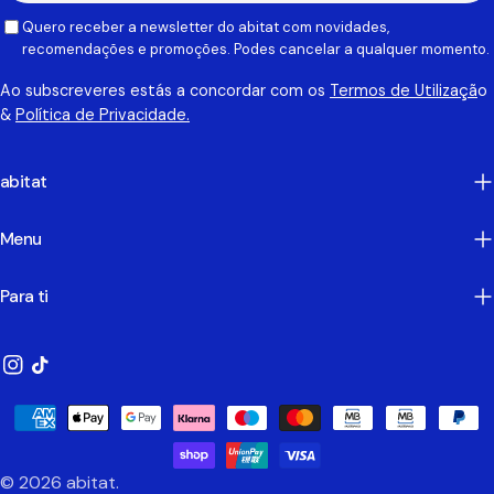
Quero receber a newsletter do abitat com novidades,
recomendações e promoções. Podes cancelar a qualquer momento.
Ao subscreveres estás a concordar com os
Termos de Utilizaçã
o
&
Política de Privacidade.
abitat
Menu
Para ti
Instagram
TikTok
Métodos
de
Pagamento
© 2026
abitat
.