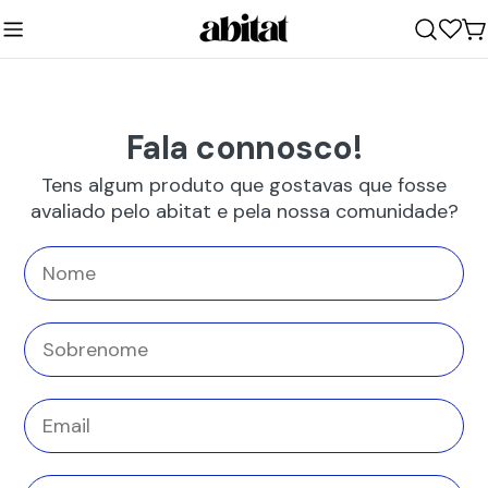
Ir
para
C
o
conteúdo
Fala connosco!
Tens algum produto que gostavas que fosse
avaliado pelo abitat e pela nossa comunidade?
Nome
Sobrenome
Email
A tua mensagem