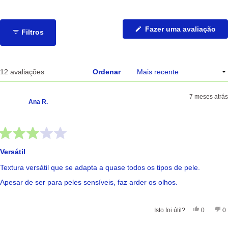
estrelas:
estrelas:
estrelas:
estrelas:
estrelas:
6
3
2
1
0
(Ab
Fazer uma avaliação
Filtros
nu
no
jan
A carregar...
12 avaliações
Ordenar
7 meses atrás
Ana R.
Avaliado
com
Versátil
3
de
Textura versátil que se adapta a quase todos os tipos de pele.
5
estrelas
Apesar de ser para peles sensíveis, faz arder os olhos.
Sim, Esta
Pessoas
Nã
Isto foi útil?
0
0