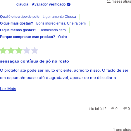
11 meses atrás
claudia
Avaliador verificado
Qual é o teu tipo de pele
Ligeiramente Oleosa
O que mais gostas?
Bons ingredientes,
Cheira bem
O que menos gostas?
Demasiado caro
Porque compraste este produto?
Outro
Avaliado
com
sensação contínua de pó no rosto
3
de
O protetor até pode ser muito eficiente, acredito nisso. O facto de ser
5
estrelas
em espuma/mousse até é agradavel, apesar de me dificultar a
avaliação da quantidade aplicada. No fim da aplicação, a pele fica
Ler Mais Sobre Esta Avaliação
Ler Mais
perfeitamente mate. O que me faz dar tão poucas estrelas é a
sensação de ter pó a sair constantemente da pele ao longo do dia, e
parecer que, depois de tocar na cara, fico sempre com o sito resíduo
Sim, Esta
Pessoas
Nã
Isto foi útil?
0
0
em pó agarrado aos dedos. Há protetores igualmente bons a marido
ar, que não deixam de todo esta sensação, e são mais baratos. Por
este preço, e dadas a sensação... não recomendo, nem comprarei.
1 ano atrás