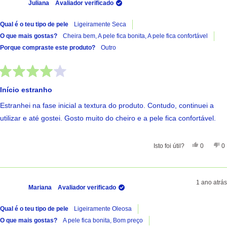
Juliana
Avaliador verificado
Qual é o teu tipo de pele
Ligeiramente Seca
O que mais gostas?
Cheira bem,
A pele fica bonita,
A pele fica confortável
Porque compraste este produto?
Outro
Avaliado
com
Início estranho
4
de
Estranhei na fase inicial a textura do produto. Contudo, continuei a
5
estrelas
utilizar e até gostei. Gosto muito do cheiro e a pele fica confortável.
Sim, Esta 
Pessoas
Nã
Isto foi útil?
0
0
1 ano atrás
Mariana
Avaliador verificado
Qual é o teu tipo de pele
Ligeiramente Oleosa
O que mais gostas?
A pele fica bonita,
Bom preço