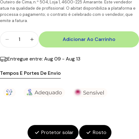
CTT
Dias
11,90€
110.00€
Outeiro de Cima, n.º 504, Loja 1, 4600-225 Amarante. Este vendedor
Ilhas
úteis
atua na qualidade de profissional. O abitat disponibiliza a plataforma e
processa o pagamento; o contrato é celebrado com o vendedor, que
emite a fatura.
Quantidade
Adicionar Ao Carrinho
Diminuir Quantidade Para SVR Sun Secure Blur SP
Aumentar A Quantidade Para SVR Sun Se
Entregue entre:
Aug 09 - Aug 13
Tempos E Portes De Envio
Protetor solar
Rosto