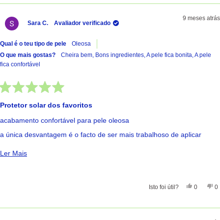
9 meses atrás
Sara C.
Avaliador verificado
Qual é o teu tipo de pele
Oleosa
O que mais gostas?
Cheira bem,
Bons ingredientes,
A pele fica bonita,
A pele
fica confortável
Avaliado
com
Protetor solar dos favoritos
5
de
acabamento confortável para pele oleosa
5
estrelas
a única desvantagem é o facto de ser mais trabalhoso de aplicar
comparado a um protetor solar fluido
Ler Mais Sobre Esta Avaliação
Ler Mais
Sim, Esta 
Pessoas
Nã
Isto foi útil?
0
0