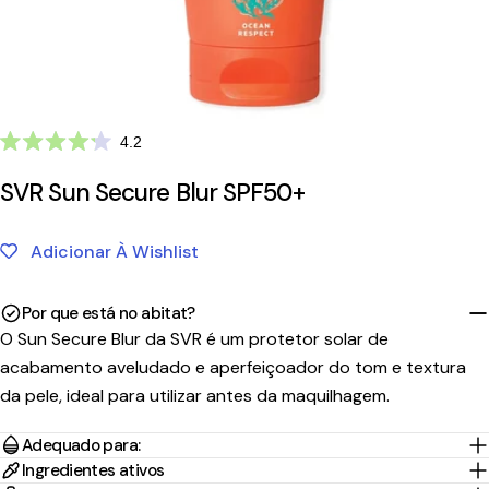
Clique
4.2
Avaliado
para
com
SVR Sun Secure Blur SPF50+
ir
4.2
de
para
5
as
estrelas
Adicionar À Wishlist
avaliações
Por que está no abitat?
O Sun Secure Blur da SVR é um protetor solar de
acabamento aveludado e aperfeiçoador do tom e textura
da pele, ideal para utilizar antes da maquilhagem.
Adequado para:
Tempo
Portes
Ingredientes ativos
País/Região
Transportadora
de
Preço
Grátis*
Envio