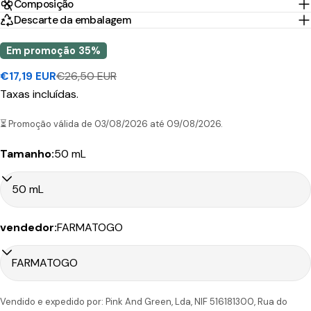
Composição
Descarte da embalagem
Portugal
1-2 Dias
Nacex
3,95€
45.00€
Continental
úteis
Em promoção
35%
€26,50 EUR
€17,19 EUR
Preço
Preço
10-30
Portugal
CTT
Taxas incluídas.
de
regular
Dias
9.90€
199.00€
Ilhas
Expresso
venda
úteis
⏳ Promoção válida de 03/08/2026 até 09/08/2026.
Tamanho:
50 mL
Tempo
Portes
País/Região
Transportadora
de
Preço
Grátis*
Envio
vendedor:
FARMATOGO
Portugal
1-2 Dias
CTT
4,90€
50.00€
Continental
úteis
6-7
Vendido e expedido por: Pink And Green, Lda, NIF 516181300, Rua do
Portugal