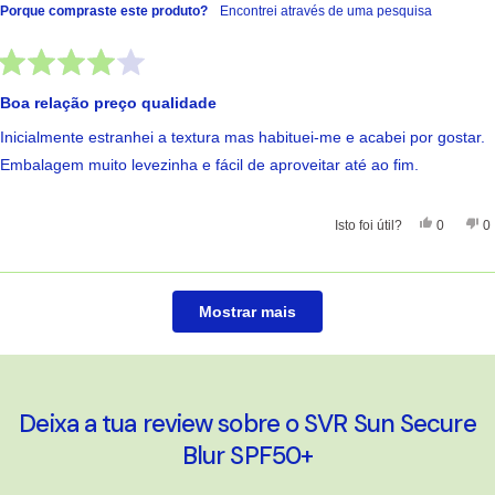
Porque compraste este produto?
Encontrei através de uma pesquisa
Avaliado
com
Boa relação preço qualidade
4
de
Inicialmente estranhei a textura mas habituei-me e acabei por gostar.
5
estrelas
Embalagem muito levezinha e fácil de aproveitar até ao fim.
Sim, Esta
Pessoas
Nã
Isto foi útil?
0
0
A carregar...
Mostrar mais
Deixa a tua review sobre o SVR Sun Secure
Blur SPF50+