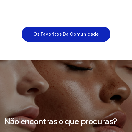
para
5
5
regular
de
regular
as
estrelas
estrelas
venda
avaliações
Os Favoritos Da Comunidade
Não encontras o que procuras?