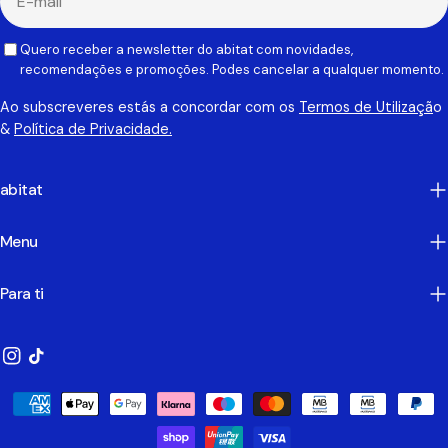
mail
Quero receber a newsletter do abitat com novidades,
recomendações e promoções. Podes cancelar a qualquer momento.
Ao subscreveres estás a concordar com os
Termos de Utilizaçã
o
&
Política de Privacidade.
abitat
Menu
Para ti
Instagram
TikTok
Métodos
de