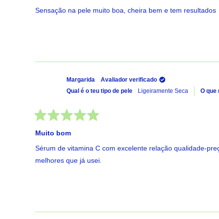
5
de
Sensação na pele muito boa, cheira bem e tem resultados
5
estrelas
Margarida
Avaliador verificado
Qual é o teu tipo de pele
Ligeiramente Seca
O que
Avaliado
com
Muito bom
5
de
Sérum de vitamina C com excelente relação qualidade-preç
5
estrelas
melhores que já usei.