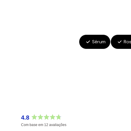
Sérum
Ro
4.8
Avaliado
Com base em 12 avaliações
com