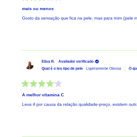
Avaliado
com
mais ou menos
3
de
Gosto da sensação que fica na pele, mas para mim (pele 
5
estrelas
Elisa R.
Avaliador verificado
Qual é o teu tipo de pele
Ligeiramente Oleosa
O qu
Avaliado
com
A melhor vitamina C
4
de
Leva 4 por causa da relação qualidade-preço, existem out
5
estrelas