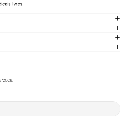
cais livres.
Tempo de
Portes
ansportadora
Preço
Envio
Grátis*
cex
1-2 Dias úteis
3,95€
45.00€
T Expresso
10-30 Dias úteis
9.90€
199.00€
8/2026.
Tempo de
Portes
ansportadora
Preço
Envio
Grátis*
T
1-2 Dias úteis
4,90€
50.00€