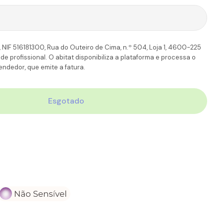
TT
6-7 Dias úteis
11,90€
110.00€
 NIF 516181300, Rua do Outeiro de Cima, n.º 504, Loja 1, 4600-225
 profissional. O abitat disponibiliza a plataforma e processa o
ndedor, que emite a fatura.
Esgotado
sderma C-Vit Sérum
ade Para Sesderma C-Vit Sérum