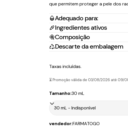
que permitem proteger a pele dos radi
Adequado para:
Ingredientes ativos
Composição
País/Região
Tr
Descarte da embalagem
Portugal Continental
Na
Taxas incluídas.
Portugal Ilhas
CT
⏳ Promoção válida de 03/08/2026 até 09/0
Tamanho:
30 mL
País/Região
Tr
Portugal Continental
CT
vendedor:
FARMATOGO