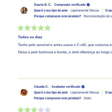
Duarte B. C.
Comprador verificado
Qual é o teu tipo de pele
Ligeiramente Oleosa
O qu
Porque compraste este produto?
Recomendação de um
Avaliado
com
Todos os dias
5
de
Tenho pele sensível e antes usava o C-vit5, que costuma e
5
estrelas
Deixa a pele luminosa e bonita, e sinto diferença ao long
Claudia C.
Avaliador verificado
Qual é o teu tipo de pele
Ligeiramente Oleosa
O qu
Porque compraste este produto?
Outro