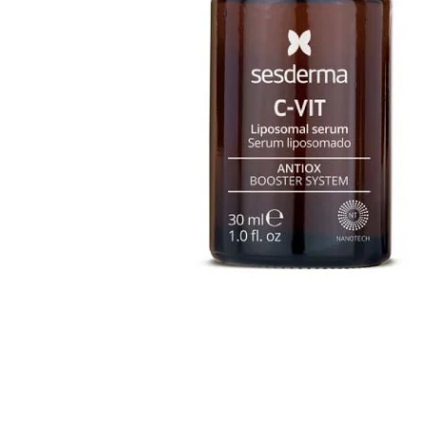
Abrir multimédia 0 em modal