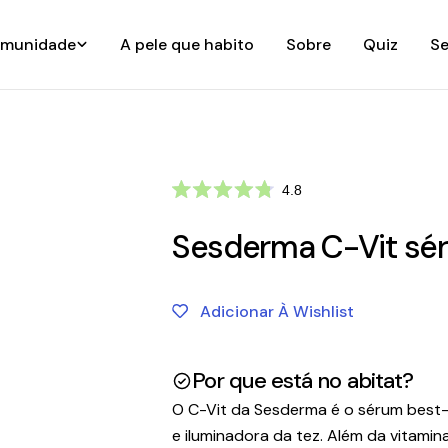
munidade
A pele que habito
Sobre
Quiz
Se
Clique
4.8
Avaliado
para
com
ir
Sesderma C-Vit sé
4.8
de
para
5
as
estrelas
avaliações
Adicionar À Wishlist
Por que está no abitat?
O C-Vit da Sesderma é o sérum best-
e iluminadora da tez. Além da vitamin