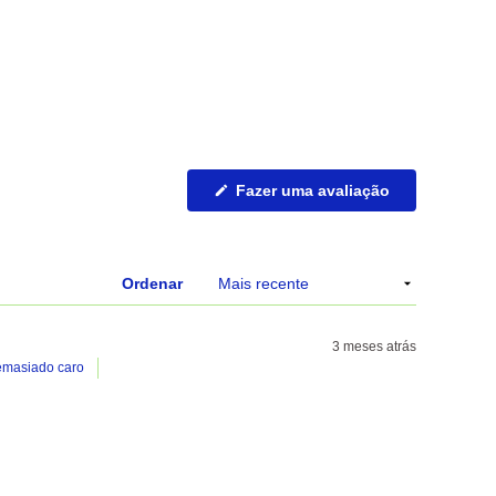
(Abre
Fazer uma avaliação
numa
nova
janela)
Ordenar
3 meses atrás
masiado caro