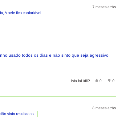
7 meses atrás
ta,
A pele fica confortável
nho usado todos os dias e não sinto que seja agressivo.
Sim, Esta Avaliação De 
Pessoas Votaram Sim
Não, Esta Avali
Pessoas Vota
Isto foi útil?
0
0
8 meses atrás
Não sinto resultados