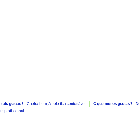
A carregar...
 mais gostas?
Cheira bem,
A pele fica confortável
O que menos gostas?
De
 profissional