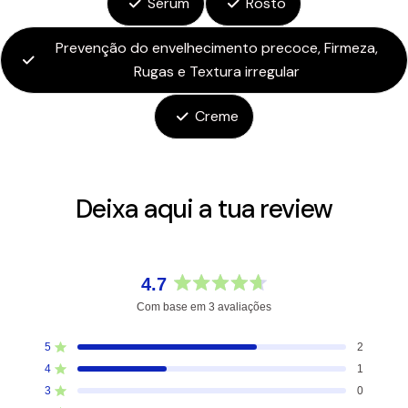
Sérum
Rosto
Prevenção do envelhecimento precoce, Firmeza,
Rugas e Textura irregular
Creme
Deixa aqui a tua review
4.7
Avaliado
Com base em 3 avaliações
com
4.7
5
2
Avaliado com de 5 estrelas
de
4
1
5
Avaliado com de 5 estrelas
estrelas
3
0
Avaliado com de 5 estrelas
Total
Total
Total
Total
Total