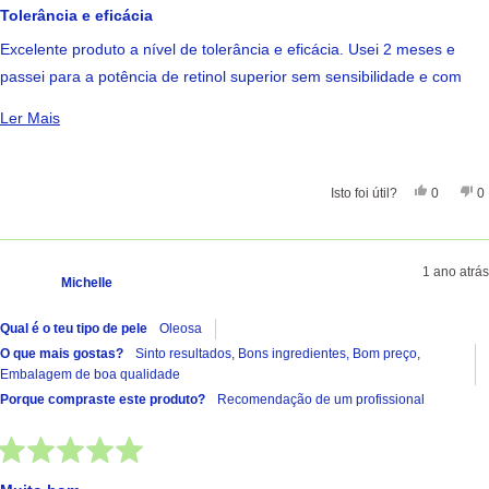
com
Tolerância e eficácia
5
de
Excelente produto a nível de tolerância e eficácia. Usei 2 meses e
5
estrelas
passei para a potência de retinol superior sem sensibilidade e com
ótimos resultados. Rugas finas visualmente reduzidas ao fim da
Ler Mais Sobre Esta Avaliação
Ler Mais
utilização
Sim, Esta 
Pessoas
Nã
Isto foi útil?
0
0
1 ano atrás
Michelle
Qual é o teu tipo de pele
Oleosa
O que mais gostas?
Sinto resultados,
Bons ingredientes,
Bom preço,
Embalagem de boa qualidade
Porque compraste este produto?
Recomendação de um profissional
Avaliado
com