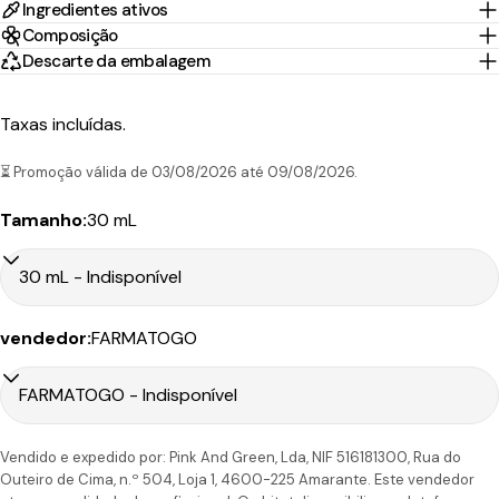
Grátis*
Ingredientes ativos
Envio
Composição
Descarte da embalagem
Portugal
1-2 Dias
Nacex
3,95€
45.00€
Continental
úteis
Taxas incluídas.
10-30
Portugal
CTT
Dias
9.90€
199.00€
⏳ Promoção válida de 03/08/2026 até 09/08/2026.
Ilhas
Expresso
úteis
Tamanho:
30 mL
Tempo
Portes
vendedor:
FARMATOGO
País/Região
Transportadora
de
Preço
Grátis*
Envio
Portugal
1-2 Dias
CTT
4,90€
50.00€
Continental
úteis
Vendido e expedido por: Pink And Green, Lda, NIF 516181300, Rua do
Outeiro de Cima, n.º 504, Loja 1, 4600-225 Amarante. Este vendedor
6-7