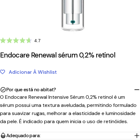
Clique
4.7
Avaliado
para
com
Endocare Renewal sérum 0,2% retinol
ir
4.7
de
para
5
as
estrelas
Adicionar À Wishlist
avaliações
Por que está no abitat?
O Endocare Renewal Intensive Sérum 0,2% retinol é um
sérum possui uma textura aveludada, permitindo formulado
para suavizar rugas, melhorar a elasticidade e luminosidade
da pele. É indicado para quem inicia o uso de retinóides.
Tempo
Adequado para:
Portes
País/Região
Transportadora
de
Preço