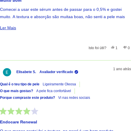
Muito bom
5
de
Comecei a usar este sérum antes de passar para o 0,5% e gostei
5
estrelas
muito. A textura e absorção são muitaa boas, não senti a pele mais
acneica (já experienciei isso com outros retinoides!) embalagem de
Ler Mais Sobre Esta Avaliação
Ler Mais
boa qualidade
Ótimo preço/qualidade
Sim, Esta 
Pessoa 
Nã
Isto foi útil?
1
0
1 ano atrás
Elisabete S.
Avaliador verificado
Qual é o teu tipo de pele
Ligeiramente Oleosa
O que mais gostas?
A pele fica confortável
Porque compraste este produto?
Vi nas redes sociais
Avaliado
com
Endocare Renewal
4
de
O que menos gostei foi a textura, no geral é um bom produto.