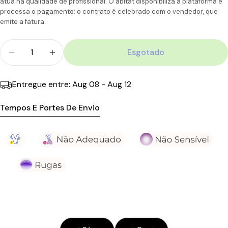
atua na qualidade de profissional. O abitat disponibiliza a plataforma e
Portugal
CTT
Dias
11,90€
110.00€
processa o pagamento; o contrato é celebrado com o vendedor, que
Ilhas
úteis
emite a fatura.
Quantidade
Esgotado
Diminuir Quantidade Para Endocare Renewal Sérum
Aumentar A Quantidade Para Endocare R
Entregue entre:
Aug 08 - Aug 12
Tempos E Portes De Envio