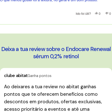
5
estrelas
Sim, Esta 
Pessoas
Nã
Isto foi útil?
0
0
A carregar...
Deixa a tua review sobre o Endocare Renewal
sérum 0,2% retinol
clube abitat
Ganha pontos
Ao deixares a tua review no abitat ganhas
pontos que te oferecem benefícios como
descontos em produtos, ofertas exclusivas,
acesso prioritário a eventos e até uma