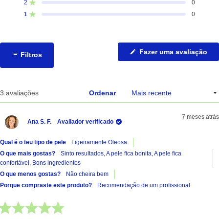
de
de
de
de
de
2
0
Avaliado com de 5 estrelas
avaliações
avaliações
avaliações
avaliações
avaliações
de
de
de
de
de
1
0
Avaliado com de 5 estrelas
5
4
3
2
1
estrelas:
estrelas:
estrelas:
estrelas:
estrelas:
2
1
0
0
0
(Ab
Fazer uma avaliação
Filtros
nu
no
jan
A carregar...
3 avaliações
Ordenar
7 meses atrás
Ana S. F.
Avaliador verificado
Qual é o teu tipo de pele
Ligeiramente Oleosa
O que mais gostas?
Sinto resultados,
A pele fica bonita,
A pele fica
confortável,
Bons ingredientes
O que menos gostas?
Não cheira bem
Porque compraste este produto?
Recomendação de um profissional
Avaliado