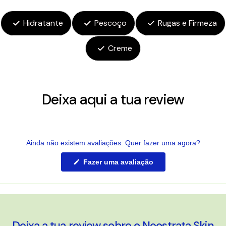
Hidratante
Pescoço
Rugas e Firmeza
Creme
Deixa aqui a tua review
Ainda não existem avaliações. Quer fazer uma agora?
(Abre
Fazer uma avaliação
numa
nova
janela)
Deixa a tua review sobre o Neostrata Skin