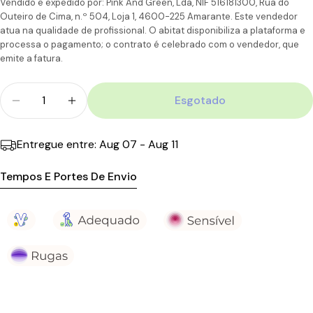
Vendido e expedido por: Pink And Green, Lda, NIF 516181300, Rua do
6-7
Outeiro de Cima, n.º 504, Loja 1, 4600-225 Amarante. Este vendedor
Portugal
CTT
Dias
11,90€
110.00€
atua na qualidade de profissional. O abitat disponibiliza a plataforma e
Ilhas
úteis
processa o pagamento; o contrato é celebrado com o vendedor, que
emite a fatura.
Quantidade
Esgotado
Diminuir Quantidade Para Neostrata Skin Active T
Aumentar A Quantidade Para Neostrata S
Entregue entre:
Aug 07 - Aug 11
Tempos E Portes De Envio