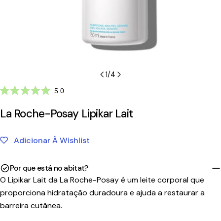
1
/
4
Clique
5.0
Avaliado
para
com
La Roche-Posay Lipikar Lait
ir
5.0
de
para
5
as
estrelas
Adicionar À Wishlist
avaliações
Por que está no abitat?
O Lipikar Lait da La Roche-Posay é um leite corporal que
proporciona hidratação duradoura e ajuda a restaurar a
barreira cutânea.
Tempo