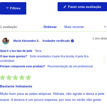
(Ab
Fazer uma avaliação
Filtros
nu
no
jan
A carregar...
1 avaliação
Ordenar
1 ano atrás
Maria Alexandra A.
Avaliador verificado
Qual é o teu tipo de pele
Seca
O que mais gostas?
Sinto resultados,
A pele fica bonita,
A pele fica
confortável
Porque compraste este produto?
Recomendação de um profissional
Avaliado
com
Bastante hidratante
5
de
Muito bom para as peles atópicas. Hidrata, não agride e deixa a pele
5
estrelas
suave. A textura é um pouco espessa, por isso no verão não gosto
tanto de o usar, mas é perfeito para o resto do ano.