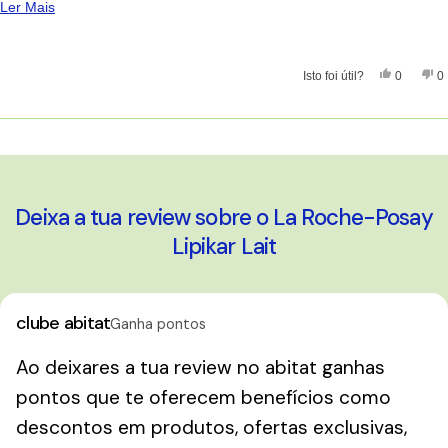
Ler Mais Sobre Esta Avaliação
Ler Mais
Sim, Esta
Pessoas
Nã
Isto foi útil?
0
0
A carregar...
Deixa a tua review sobre o La Roche-Posay
Lipikar Lait
clube abitat
Ganha pontos
Ao deixares a tua review no abitat ganhas
pontos que te oferecem benefícios como
descontos em produtos, ofertas exclusivas,