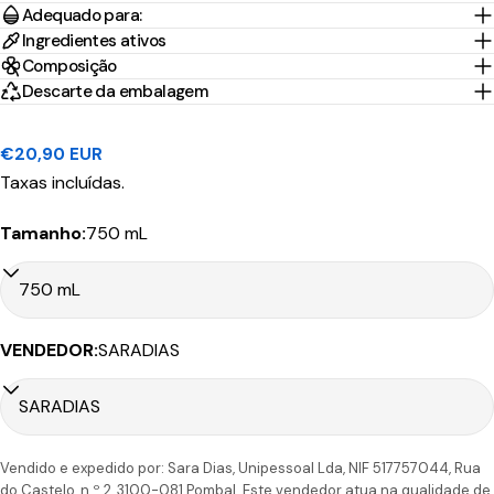
Portes
Adequado para:
País/Região
Transportadora
de
Preço
Grátis*
Ingredientes ativos
Envio
Composição
Descarte da embalagem
Portugal
1-2 Dias
Nacex
3,95€
45.00€
Continental
úteis
Preço
€20,90 EUR
10-30
regular
Taxas incluídas.
Portugal
CTT
Dias
9.90€
199.00€
Ilhas
Expresso
úteis
Tamanho:
750 mL
Tempo
VENDEDOR:
SARADIAS
Portes
País/Região
Transportadora
de
Preço
Grátis*
Envio
Portugal
1-2 Dias
CTT
4,90€
50.00€
Continental
úteis
Vendido e expedido por: Sara Dias, Unipessoal Lda, NIF 517757044, Rua
do Castelo, n.º 2, 3100-081 Pombal. Este vendedor atua na qualidade de