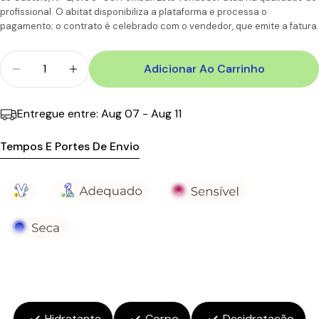
profissional. O abitat disponibiliza a plataforma e processa o
6-7
Portugal
pagamento; o contrato é celebrado com o vendedor, que emite a fatura.
CTT
Dias
11,90€
110.00€
Ilhas
úteis
Quantidade
Adicionar Ao Carrinho
Diminuir Quantidade Para La Roche-Posay Lipikar L
Aumentar A Quantidade Para La Roche-Po
Entregue entre:
Aug 07 - Aug 11
Tempos E Portes De Envio
Hidratante
Corpo
Desidratação