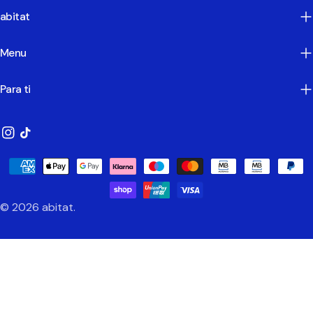
abitat
Menu
Para ti
Instagram
TikTok
Métodos
de
Pagamento
© 2026
abitat
.