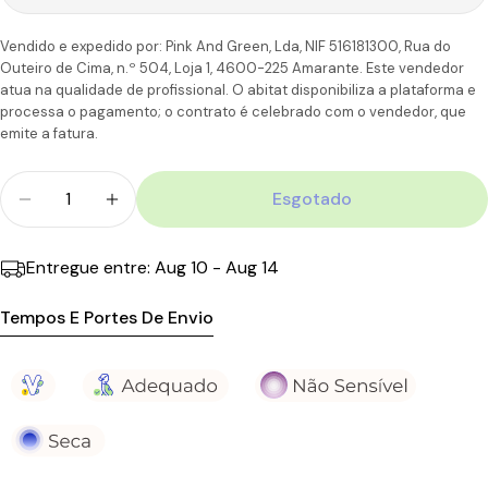
CTT
4,90€
50.00€
Continental
úteis
Vendido e expedido por: Pink And Green, Lda, NIF 516181300, Rua do
Outeiro de Cima, n.º 504, Loja 1, 4600-225 Amarante. Este vendedor
6-7
Portugal
atua na qualidade de profissional. O abitat disponibiliza a plataforma e
CTT
Dias
11,90€
110.00€
Ilhas
úteis
processa o pagamento; o contrato é celebrado com o vendedor, que
emite a fatura.
Quantidade
Esgotado
Diminuir Quantidade Para ISDIN Ureadin Ultra30 
Aumentar A Quantidade Para ISDIN Urea
Entregue entre:
Aug 10 - Aug 14
Tempos E Portes De Envio