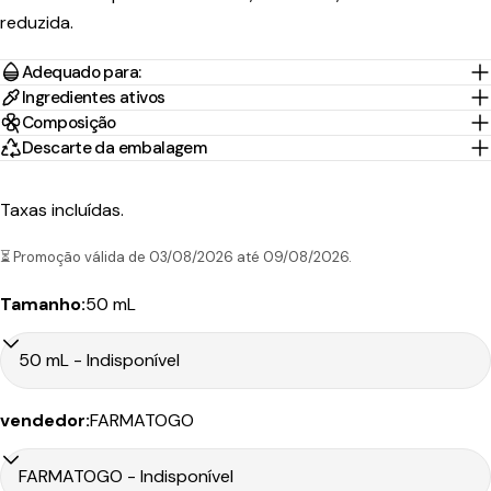
reduzida.
Tempo
Portes
País/Região
Transportadora
de
Preço
Adequado para:
Grátis*
Envio
Ingredientes ativos
Composição
Portugal
1-2 Dias
Descarte da embalagem
Nacex
3,95€
45.00€
Continental
úteis
Taxas incluídas.
10-30
Portugal
CTT
Dias
9.90€
199.00€
Ilhas
Expresso
⏳ Promoção válida de 03/08/2026 até 09/08/2026.
úteis
Tamanho:
50 mL
Tempo
Portes
País/Região
Transportadora
de
Preço
vendedor:
FARMATOGO
Grátis*
Envio
Portugal
1-2 Dias