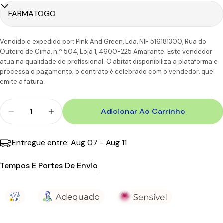
Continental
úteis
6-7
Portugal
CTT
Dias
11,90€
110.00€
Vendido e expedido por: Pink And Green, Lda, NIF 516181300, Rua do
Ilhas
úteis
Outeiro de Cima, n.º 504, Loja 1, 4600-225 Amarante. Este vendedor
atua na qualidade de profissional. O abitat disponibiliza a plataforma e
processa o pagamento; o contrato é celebrado com o vendedor, que
emite a fatura.
Quantidade
Adicionar Ao Carrinho
Diminuir Quantidade Para Heliocare 360º Color W
Aumentar A Quantidade Para Heliocare 
Entregue entre:
Aug 07 - Aug 11
Tempos E Portes De Envio