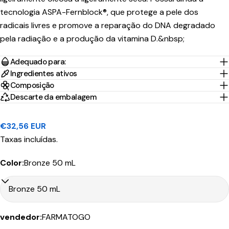
tecnologia ASPA-Fernblock®, que protege a pele dos
Tempo
radicais livres e promove a reparação do DNA degradado
Portes
País/Região
Transportadora
de
Preço
Grátis*
pela radiação e a produção da vitamina D.&nbsp;
Envio
Adequado para:
Portugal
1-2 Dias
Nacex
3,95€
45.00€
Ingredientes ativos
Continental
úteis
Composição
Descarte da embalagem
10-30
Portugal
CTT
Dias
9.90€
199.00€
Ilhas
Expresso
úteis
Preço
€32,56 EUR
regular
Taxas incluídas.
Color:
Bronze 50 mL
Tempo
Portes
País/Região
Transportadora
de
Preço
Grátis*
Envio
vendedor:
FARMATOGO
Portugal
1-2 Dias
CTT
4,90€
50.00€