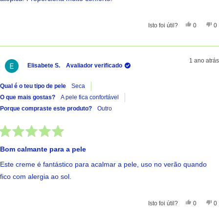
Sim, Esta 
Pessoas
Nã
Isto foi útil?
0
0
1 ano atrás
Elisabete S.
Avaliador verificado
Qual é o teu tipo de pele
Seca
O que mais gostas?
A pele fica confortável
Porque compraste este produto?
Outro
Avaliado
com
Bom calmante para a pele
5
de
Este creme é fantástico para acalmar a pele, uso no verão quando
5
estrelas
fico com alergia ao sol.
Sim, Esta 
Pessoas
Nã
Isto foi útil?
0
0