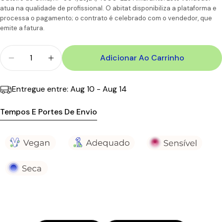
atua na qualidade de profissional. O abitat disponibiliza a plataforma e
6-7
processa o pagamento; o contrato é celebrado com o vendedor, que
Portugal
CTT
Dias
11,90€
110.00€
emite a fatura.
Ilhas
úteis
Quantidade
Adicionar Ao Carrinho
Diminuir Quantidade Para A-Derma Exomega Cont
Aumentar A Quantidade Para A-Derma E
Entregue entre:
Aug 10 - Aug 14
Tempos E Portes De Envio