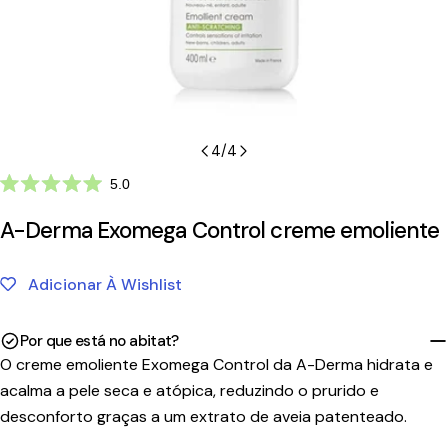
4
/
4
Clique
5.0
Avaliado
para
com
A-Derma Exomega Control creme emoliente
ir
5.0
de
para
5
as
estrelas
Adicionar À Wishlist
avaliações
Por que está no abitat?
O creme emoliente Exomega Control da A-Derma hidrata e
acalma a pele seca e atópica, reduzindo o prurido e
desconforto graças a um extrato de aveia patenteado.