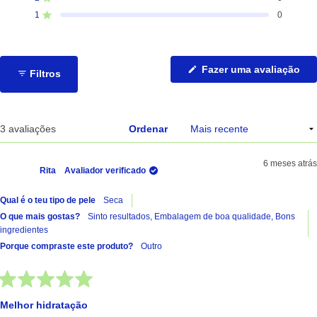
Avaliado com de 5 estrelas
avaliações
avaliações
avaliações
avaliações
avaliações
de
de
de
de
de
1
0
Avaliado com de 5 estrelas
5
4
3
2
1
estrelas:
estrelas:
estrelas:
estrelas:
estrelas:
3
0
0
0
0
(Ab
Fazer uma avaliação
Filtros
nu
no
jan
A carregar...
3 avaliações
Ordenar
6 meses atrás
Rita
Avaliador verificado
Qual é o teu tipo de pele
Seca
O que mais gostas?
Sinto resultados,
Embalagem de boa qualidade,
Bons
ingredientes
Porque compraste este produto?
Outro
Avaliado
com
Melhor hidratação
5