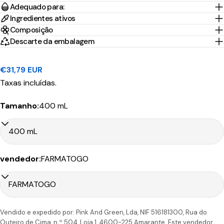
Tempo
Adequado para:
Portes
País/Região
Transportadora
de
Preço
Ingredientes ativos
Grátis*
Envio
Composição
Descarte da embalagem
Portugal
1-2 Dias
Nacex
3,95€
45.00€
Continental
úteis
Preço
€31,79 EUR
regular
Taxas incluídas.
10-30
Portugal
CTT
Dias
9.90€
199.00€
Ilhas
Expresso
úteis
Tamanho:
400 mL
vendedor:
FARMATOGO
Tempo
Portes
País/Região
Transportadora
de
Preço
Grátis*
Envio
Portugal
1-2 Dias
CTT
4,90€
50.00€
Vendido e expedido por: Pink And Green, Lda, NIF 516181300, Rua do
Continental
úteis
Outeiro de Cima, n.º 504, Loja 1, 4600-225 Amarante. Este vendedor