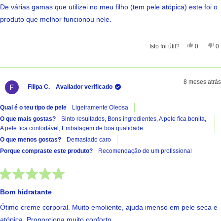
de
De várias gamas que utilizei no meu filho (tem pele atópica) este foi o
5
estrelas
produto que melhor funcionou nele.
Sim, Esta 
Pessoas
Nã
Isto foi útil?
0
0
8 meses atrás
Filipa C.
Avaliador verificado
Qual é o teu tipo de pele
Ligeiramente Oleosa
O que mais gostas?
Sinto resultados,
Bons ingredientes,
A pele fica bonita,
A pele fica confortável,
Embalagem de boa qualidade
O que menos gostas?
Demasiado caro
Porque compraste este produto?
Recomendação de um profissional
Avaliado
com
Bom hidratante
5
de
Ótimo creme corporal. Muito emoliente, ajuda imenso em pele seca e
5
estrelas
atópica. Proporciona muito conforto.