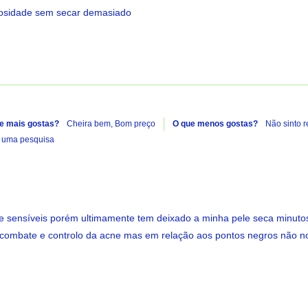
oleosidade sem secar demasiado
e mais gostas?
Cheira bem,
Bom preço
O que menos gostas?
Não sinto r
e uma pesquisa
s e sensíveis porém ultimamente tem deixado a minha pele seca minuto
no combate e controlo da acne mas em relação aos pontos negros não n