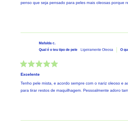
estrelas
penso que seja pensado para peles mais oleosas porque r
Mafalda c.
Qual é o teu tipo de pele
Ligeiramente Oleosa
O qu
Avaliado
com
Excelente
5
de
Tenho pele mista, e acordo sempre com o nariz oleoso e a
5
estrelas
para tirar restos de maquilhagem. Pessoalmente adoro ta