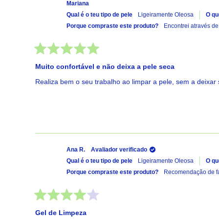
Mariana
Qual é o teu tipo de pele
Ligeiramente Oleosa
O qu
Porque compraste este produto?
Encontrei através d
Avaliado
com
Muito confortável e não deixa a pele seca
5
de
Realiza bem o seu trabalho ao limpar a pele, sem a deixar
5
estrelas
Ana R.
Avaliador verificado
Qual é o teu tipo de pele
Ligeiramente Oleosa
O qu
Porque compraste este produto?
Recomendação de fa
Avaliado
com
Gel de Limpeza
4