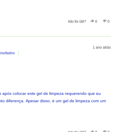
Sim, Esta Avaliação De 
Pessoas Votaram Sim
Não, Esta Avali
Pessoas Vota
Isto foi útil?
0
0
1 ano atrás
esultados
s após colocar este gel de limpeza requerendo que eu
oto diferença. Apesar disso, é um gel de limpeza com um
Sim, Esta Avaliação De 
Pessoas Votaram Sim
Não, Esta Avali
Pessoas Vota