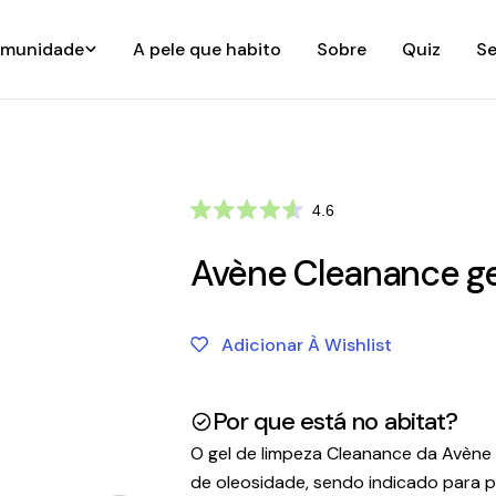
munidade
A pele que habito
Sobre
Quiz
Se
Clique
4.6
Avaliado
para
com
ir
Avène Cleanance ge
4.6
de
para
5
as
estrelas
avaliações
Adicionar À Wishlist
Por que está no abitat?
O gel de limpeza Cleanance da Avène
de oleosidade, sendo indicado para p