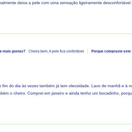
ealmente deixa a pele com uma sensação ligeiramente desconfortável 
e mais gostas?
Cheira bem,
A pele fica confortável
Porque compraste este
o fim do dia às vezes também já tem oleosidade. Lavo de manhã e à n
mbém o cheiro. Comprei em janeiro e ainda tenho um bocadinho, porqu