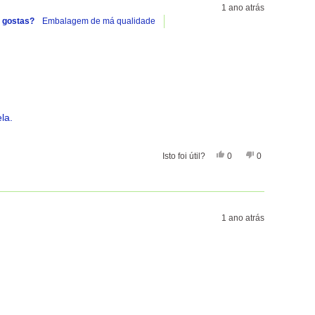
1 ano atrás
 gostas?
Embalagem de má qualidade
la.
Sim, Esta Avaliação De 
Pessoas Votaram Sim
Não, Esta Aval
Pessoas Vota
Isto foi útil?
0
0
1 ano atrás