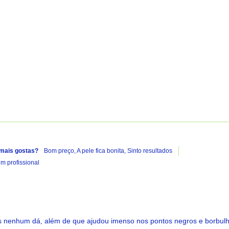
A carregar...
 mais gostas?
Bom preço,
A pele fica bonita,
Sinto resultados
 profissional
 nenhum dá, além de que ajudou imenso nos pontos negros e borbulhas