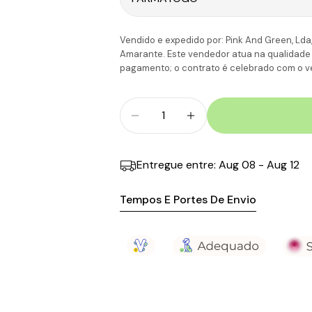
Portugal Ilhas
C
Vendido e expedido por: Pink And Green, Lda,
Amarante. Este vendedor atua na qualidade de
pagamento; o contrato é celebrado com o ve
Quantidade
Diminuir Quantidade Para Av
Aumentar A Quantid
Entregue entre:
Aug 08 - Aug 12
Tempos E Portes De Envio