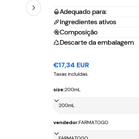
Adequado para:
Ingredientes ativos
Abrir multimédia 0 em modal
Composição
País/Região
Tr
Descarte da embalagem
Portugal Continental
Na
Preço
€17,34 EUR
Portugal Ilhas
CT
regular
Taxas incluídas.
size:
200mL
País/Região
Tr
vendedor:
FARMATOGO
Portugal Continental
CT