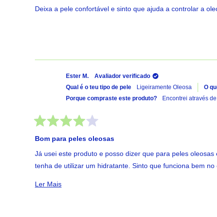
de
Deixa a pele confortável e sinto que ajuda a controlar a 
5
estrelas
Ester M.
Avaliador verificado
Qual é o teu tipo de pele
Ligeiramente Oleosa
O qu
Porque compraste este produto?
Encontrei através d
Avaliado
com
Bom para peles oleosas
4
de
Já usei este produto e posso dizer que para peles oleosa
5
estrelas
tenha de utilizar um hidratante. Sinto que funciona bem 
qualidade/preço boa.
Ler Mais Sobre Esta Avaliação
Ler Mais