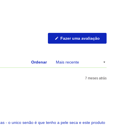
(Abre
Fazer uma avaliação
numa
nova
janela)
Ordenar
7 meses atrás
 - o unico senão é que tenho a pele seca e este produto