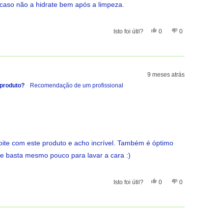
caso não a hidrate bem após a limpeza.
Sim, Esta Avaliação De 
Pessoas Votaram Sim
Não, Esta Avali
Pessoas Vota
Isto foi útil?
0
0
9 meses atrás
 produto?
Recomendação de um profissional
oite com este produto e acho incrível. Também é óptimo
e basta mesmo pouco para lavar a cara :)
Sim, Esta Avaliação De 
Pessoas Votaram Sim
Não, Esta Avali
Pessoas Vota
Isto foi útil?
0
0