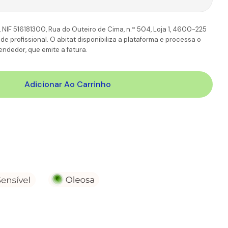
TT
6-7 Dias úteis
11,90€
110.00€
 NIF 516181300, Rua do Outeiro de Cima, n.º 504, Loja 1, 4600-225
 profissional. O abitat disponibiliza a plataforma e processa o
ndedor, que emite a fatura.
Adicionar Ao Carrinho
ène Cleanance Gel De Limpeza
ade Para Avène Cleanance Gel De Limpeza