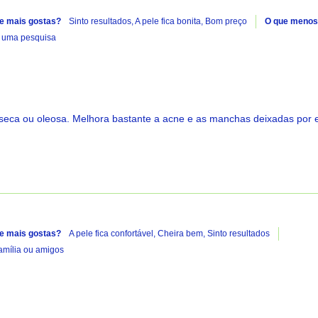
e mais gostas?
Sinto resultados,
A pele fica bonita,
Bom preço
O que menos
e uma pesquisa
 seca ou oleosa. Melhora bastante a acne e as manchas deixadas por e
e mais gostas?
A pele fica confortável,
Cheira bem,
Sinto resultados
mília ou amigos