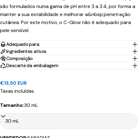
são formulados numa gama de pH entre 3 a 3.4, por forma a
manter a sua estabilidade e melhorar a&nbsp;penetração
Tempo
cutânea. Por este motivo, o C-Glow não é adequado para
Portes
País/Região
Transportadora
de
Preço
Grátis*
pele sensível.
Envio
Adequado para:
Portugal
1-2 Dias
Nacex
3,95€
45.00€
Ingredientes ativos
Continental
úteis
Composição
Descarte da embalagem
10-30
Portugal
CTT
Dias
9.90€
199.00€
Ilhas
Expresso
úteis
Preço
€13,50 EUR
regular
Taxas incluídas.
Tamanho:
30 mL
Tempo
Portes
País/Região
Transportadora
de
Preço
Grátis*
Envio
VENDEDOR:
SARADIAS