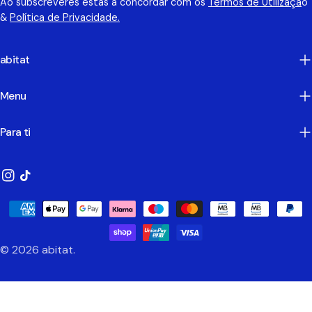
Ao subscreveres estás a concordar com os
Termos de Utilizaçã
o
&
Política de Privacidade.
abitat
Menu
Para ti
Instagram
TikTok
Métodos
de
Pagamento
© 2026
abitat
.