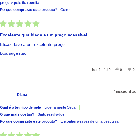
preço,
A pele fica bonita
Porque compraste este produto?
Outro
Avaliado
com
Excelente qualidade a um preço acessível
5
de
Eficaz, leve a um excelente preço.
5
estrelas
Boa sugestão
Sim, Esta 
Pessoas
Nã
Isto foi útil?
0
0
7 meses atrás
Diana
Qual é o teu tipo de pele
Ligeiramente Seca
O que mais gostas?
Sinto resultados
Porque compraste este produto?
Encontrei através de uma pesquisa