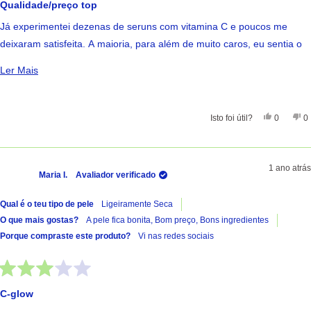
com
Qualidade/preço top
5
de
Já experimentei dezenas de seruns com vitamina C e poucos me
5
estrelas
deixaram satisfeita. A maioria, para além de muito caros, eu sentia o
cheiro da oxidação ao longo do dia e odeio. Este serum para além de
Ler Mais Sobre Esta Avaliação
Ler Mais
resultar, atenuando as manchas do melasma e deixando a pele mais
luminosa, não sinto esse cheiro até estar quase no fim da
embalagem.
Sim, Esta 
Pessoas
Nã
Isto foi útil?
0
0
1 ano atrás
Maria I.
Avaliador verificado
Qual é o teu tipo de pele
Ligeiramente Seca
O que mais gostas?
A pele fica bonita,
Bom preço,
Bons ingredientes
Porque compraste este produto?
Vi nas redes sociais
Avaliado
com
C-glow
3
de