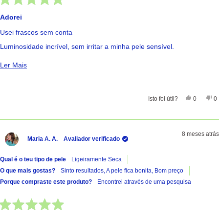
Avaliado
com
Adorei
5
de
Usei frascos sem conta
5
estrelas
Luminosidade incrível, sem irritar a minha pele sensível.
Fórmula absorve rápido sem resíduos
Ler Mais Sobre Esta Avaliação
Ler Mais
Deixei de usar porque começou a ser difícil encontrar stock para
venda
Sim, Esta
Pessoas
Nã
Isto foi útil?
0
0
8 meses atrás
Maria A. A.
Avaliador verificado
Qual é o teu tipo de pele
Ligeiramente Seca
O que mais gostas?
Sinto resultados,
A pele fica bonita,
Bom preço
Porque compraste este produto?
Encontrei através de uma pesquisa
Avaliado