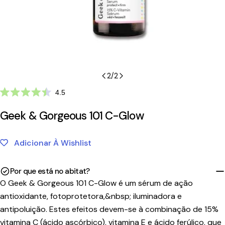
2
/
2
Clique
4.5
Avaliado
para
com
Geek & Gorgeous 101 C-Glow
ir
4.5
de
para
5
as
estrelas
Adicionar À Wishlist
avaliações
Por que está no abitat?
O Geek & Gorgeous 101 C-Glow é um sérum de ação
antioxidante, fotoprotetora,&nbsp; iluminadora e
antipoluição. Estes efeitos devem-se à combinação de 15%
vitamina C (ácido ascórbico), vitamina E e ácido ferúlico, que