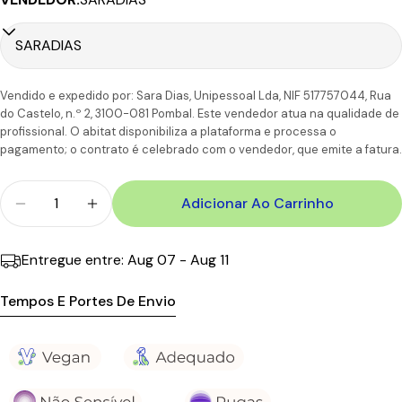
Portugal
1-2 Dias
CTT
4,90€
50.00€
Continental
úteis
6-7
Portugal
CTT
Dias
11,90€
110.00€
Vendido e expedido por: Sara Dias, Unipessoal Lda, NIF 517757044, Rua
Ilhas
úteis
do Castelo, n.º 2, 3100-081 Pombal. Este vendedor atua na qualidade de
profissional. O abitat disponibiliza a plataforma e processa o
pagamento; o contrato é celebrado com o vendedor, que emite a fatura.
Quantidade
Adicionar Ao Carrinho
Diminuir Quantidade Para Geek &amp; Gorgeous 
Aumentar A Quantidade Para Geek &amp
Entregue entre:
Aug 07 - Aug 11
Tempos E Portes De Envio