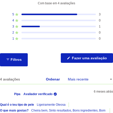
Avaliado
Com base em 4 avaliações
com
4.5
5
3
Avaliado com de 5 estrelas
de
4
0
5
Avaliado com de 5 estrelas
estrelas
3
1
Avaliado com de 5 estrelas
Total
Total
Total
Total
Total
de
de
de
de
de
2
0
Avaliado com de 5 estrelas
avaliações
avaliações
avaliações
avaliações
avaliações
de
de
de
de
de
1
0
Avaliado com de 5 estrelas
5
4
3
2
1
estrelas:
estrelas:
estrelas:
estrelas:
estrelas:
3
0
1
0
0
(Ab
Fazer uma avaliação
Filtros
nu
no
jan
A carregar...
4 avaliações
Ordenar
6 meses atrás
Pipa
Avaliador verificado
Qual é o teu tipo de pele
Ligeiramente Oleosa
O que mais gostas?
Cheira bem,
Sinto resultados,
Bons ingredientes,
Bom