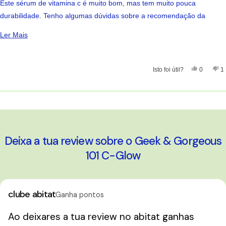
Este sérum de vitamina c é muito bom, mas tem muito pouca
5
estrelas
durabilidade. Tenho algumas dúvidas sobre a recomendação da
marca em guardar o produto no frigorífico, talvez seja problema da
Ler Mais Sobre Esta Avaliação
Ler Mais
própria formulação... não voltei a comprar
Sim, Esta 
Pessoas
Nã
Isto foi útil?
0
1
A carregar...
Deixa a tua review sobre o Geek & Gorgeous
101 C-Glow
clube abitat
Ganha pontos
Ao deixares a tua review no abitat ganhas