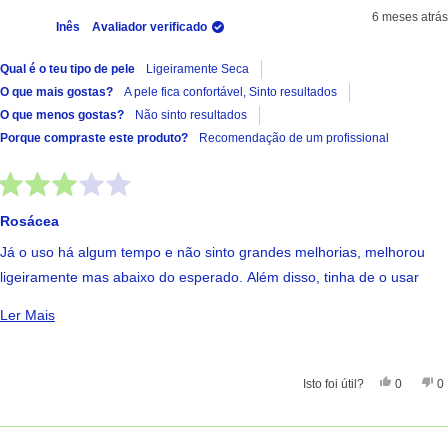
6 meses atrás
Inês
Avaliador verificado
Qual é o teu tipo de pele
Ligeiramente Seca
O que mais gostas?
A pele fica confortável,
Sinto resultados
O que menos gostas?
Não sinto resultados
Porque compraste este produto?
Recomendação de um profissional
Avaliado
com
Rosácea
3
de
Já o uso há algum tempo e não sinto grandes melhorias, melhorou
5
estrelas
ligeiramente mas abaixo do esperado. Além disso, tinha de o usar
apenas à noite, caso contrário, sinto que piorava a rosácea por ser
Ler Mais Sobre Esta Avaliação
Ler Mais
um creme mais denso.
Sim, Esta 
Pessoas
Nã
Isto foi útil?
0
0