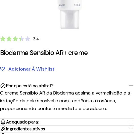
Clique
3.4
Avaliado
para
com
Bioderma Sensibio AR+ creme
ir
3.4
de
para
5
as
estrelas
Adicionar À Wishlist
avaliações
Por que está no abitat?
O creme Sensibio AR da Bioderma acalma a vermelhidão e a
irritação da pele sensível e com tendência a rosácea,
proporcionando conforto imediato e duradouro.
Tempo
Portes
País/Região
Transportadora
de
Preço
Adequado para:
Grátis*
Envio
Ingredientes ativos