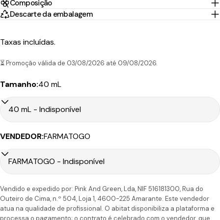
Composição
Portugal
1-2 Dias
Descarte da embalagem
Nacex
3,95€
45.00€
Continental
úteis
Taxas incluídas.
10-30
Portugal
CTT
Dias
9.90€
199.00€
Ilhas
Expresso
⏳ Promoção válida de 03/08/2026 até 09/08/2026.
úteis
Tamanho:
40 mL
Tempo
Portes
País/Região
Transportadora
de
Preço
VENDEDOR:
FARMATOGO
Grátis*
Envio
Portugal
1-2 Dias
CTT
4,90€
50.00€
Continental
úteis
Vendido e expedido por: Pink And Green, Lda, NIF 516181300, Rua do
Outeiro de Cima, n.º 504, Loja 1, 4600-225 Amarante. Este vendedor
6-7
Portugal
atua na qualidade de profissional. O abitat disponibiliza a plataforma e
CTT
Dias
11,90€
110.00€
Ilhas
úteis
processa o pagamento; o contrato é celebrado com o vendedor, que