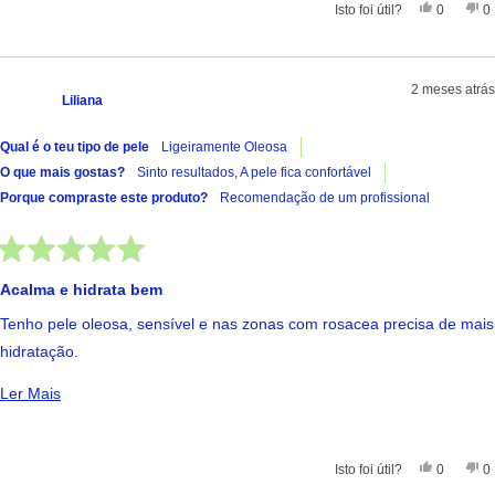
sinto melhorias.
Sim, Esta 
Pessoas
Nã
Isto foi útil?
0
0
2 meses atrás
Liliana
Qual é o teu tipo de pele
Ligeiramente Oleosa
O que mais gostas?
Sinto resultados,
A pele fica confortável
Porque compraste este produto?
Recomendação de um profissional
Avaliado
com
Acalma e hidrata bem
5
de
Tenho pele oleosa, sensível e nas zonas com rosacea precisa de mais
5
estrelas
hidratação.
Foi me aconselhado pela dermatologista e desde que uso que a
Ler Mais Sobre Esta Avaliação
Ler Mais
minha pele anda muito melhor. Sinto a pele suave, hidratada, já não
sinto ardor nem picadas nas zonas com rosácea. Estou muito
contente com os resultados.
Sim, Esta 
Pessoas
Nã
Isto foi útil?
0
0