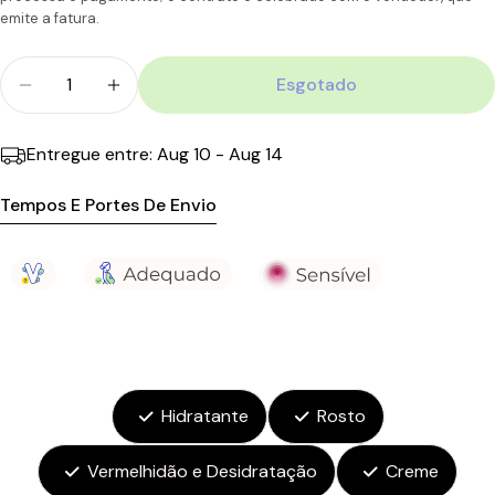
emite a fatura.
Quantidade
Esgotado
Diminuir Quantidade Para Bioderma Sensibio AR+
Aumentar A Quantidade Para Bioderma 
Entregue entre:
Aug 10 - Aug 14
Tempos E Portes De Envio
Hidratante
Rosto
Vermelhidão e Desidratação
Creme