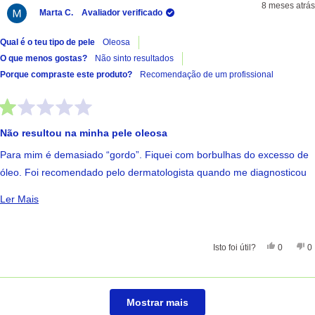
8 meses atrás
Marta C.
Avaliador verificado
Qual é o teu tipo de pele
Oleosa
O que menos gostas?
Não sinto resultados
Porque compraste este produto?
Recomendação de um profissional
Avaliado
com
Não resultou na minha pele oleosa
1
de
Para mim é demasiado “gordo”. Fiquei com borbulhas do excesso de
5
estrelas
óleo. Foi recomendado pelo dermatologista quando me diagnosticou
com rosácea mas não resultou de todo…
Ler Mais Sobre Esta Avaliação
Ler Mais
Sim, Esta 
Pessoas
Nã
Isto foi útil?
0
0
A carregar...
Mostrar mais