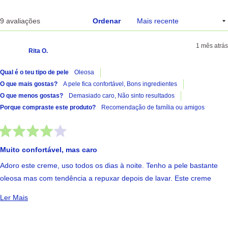
A carregar...
9 avaliações
Ordenar
1 mês atrás
Rita O.
Qual é o teu tipo de pele
Oleosa
O que mais gostas?
A pele fica confortável,
Bons ingredientes
O que menos gostas?
Demasiado caro,
Não sinto resultados
Porque compraste este produto?
Recomendação de família ou amigos
Avaliado
com
Muito confortável, mas caro
4
de
Adoro este creme, uso todos os dias à noite. Tenho a pele bastante
5
estrelas
oleosa mas com tendência a repuxar depois de lavar. Este creme
deixa a minha pele muito confortável e iluminada. O único problema é
Ler Mais Sobre Esta Avaliação
Ler Mais
mesmo o preço para a quantidade que traz. Sinto que acabo muito
rápido, dura-me cerca de um mês e meio. Quanto à vermelhidão, não