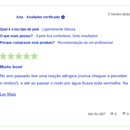
5 meses atrás
Ana
Avaliador verificado
Qual é o teu tipo de pele
Ligeiramente Oleosa
O que mais gostas?
A pele fica confortável,
Sinto resultados
Porque compraste este produto?
Recomendação de um profissional
Avaliado
com
Muito bom!
5
de
No ano passado tive uma reação alérgica (nunca cheguei a perceber
5
estrelas
o motivo!), e até ao passar o rosto por água ficava toda vermelha. Na
farmácia indicaram-me este creme, e foi a minha salvação! Poucos
Ler Mais Sobre Esta Avaliação
Ler Mais
minutos depois de aplicar senti logo um alívio e, com o passar das
horas a vermelhidão desapareceu. Durante alguns dias continuei a
usar, até por medo que o problema voltasse, mas posso dizer que
Sim, Esta
Pessoas
Nã
Isto foi útil?
0
0
este creme teve um efeito quase imediato!