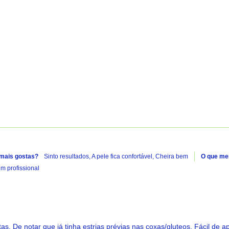
A carregar...
 mais gostas?
Sinto resultados,
A pele fica confortável,
Cheira bem
O que me
 profissional
as. De notar que já tinha estrias prévias nas coxas/gluteos. Fácil de a