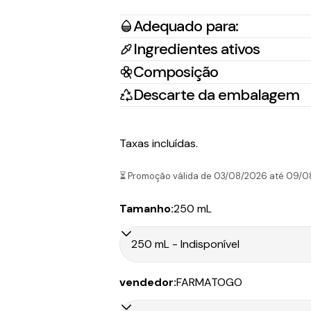
Adequado para:
Ingredientes ativos
Composição
País/Região
Tr
Descarte da embalagem
Portugal Continental
Na
Taxas incluídas.
Portugal Ilhas
CT
⏳ Promoção válida de 03/08/2026 até 09/0
Tamanho:
250 mL
País/Região
Tr
vendedor:
FARMATOGO
Portugal Continental
CT