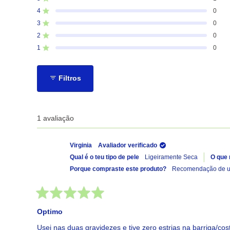
Avaliado com de 5 estrelas
de
4
0
5
Avaliado com de 5 estrelas
estrelas
3
0
Avaliado com de 5 estrelas
Total
Total
Total
Total
Total
de
de
de
de
de
2
0
Avaliado com de 5 estrelas
avaliações
avaliações
avaliações
avaliações
avaliações
de
de
de
de
de
1
0
Avaliado com de 5 estrelas
5
4
3
2
1
estrelas:
estrelas:
estrelas:
estrelas:
estrelas:
1
0
0
0
0
Filtros
1 avaliação
Virginia
Avaliador verificado
Qual é o teu tipo de pele
Ligeiramente Seca
O que
Porque compraste este produto?
Recomendação de um
Avaliado
com
Optimo
5
de
Usei nas duas gravidezes e tive zero estrias na barriga/cost