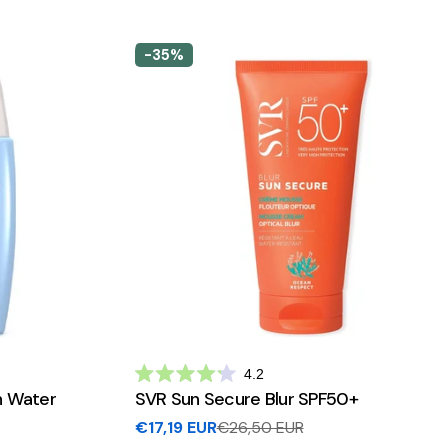
-35%
Clique
4.2
Avaliado
para
n Water
SVR Sun Secure Blur SPF50+
com
ir
4.2
€17,19 EUR
€26,50 EUR
Preço
Preço
de
para
5