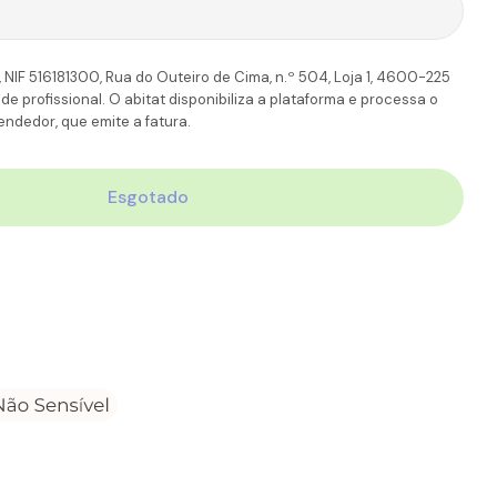
TT
6-7 Dias úteis
11,90€
110.00€
 NIF 516181300, Rua do Outeiro de Cima, n.º 504, Loja 1, 4600-225
 profissional. O abitat disponibiliza a plataforma e processa o
ndedor, que emite a fatura.
Esgotado
IN Woman Anti-Estrias Creme
ade Para ISDIN Woman Anti-Estrias Creme