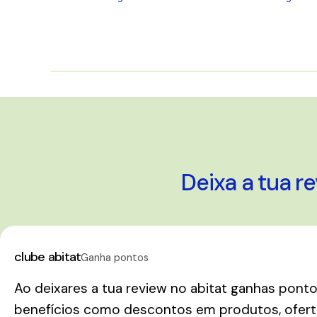
5
estrelas
Deixa a tua r
clube abitat
Ganha pontos
Ao deixares a tua review no abitat ganhas pont
benefícios como descontos em produtos, oferta