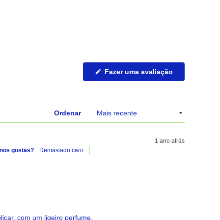
(Abre
Fazer uma avaliação
numa
nova
janela)
Ordenar
1 ano atrás
nos gostas?
Demasiado caro
plicar, com um ligeiro perfume.