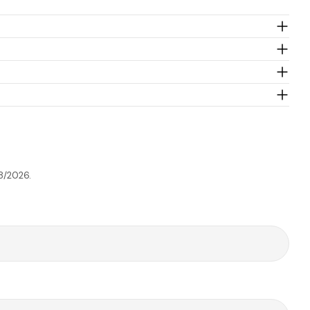
Tempo de
Portes
ansportadora
Preço
Envio
Grátis*
cex
1-2 Dias úteis
3,95€
45.00€
T Expresso
10-30 Dias úteis
9.90€
199.00€
8/2026.
Tempo de
Portes
ansportadora
Preço
Envio
Grátis*
T
1-2 Dias úteis
4,90€
50.00€