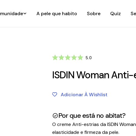
munidade
A pele que habito
Sobre
Quiz
Se
Clique
5.0
Avaliado
para
com
ir
ISDIN Woman Anti-e
5.0
de
para
5
as
estrelas
avaliações
Adicionar À Wishlist
Por que está no abitat?
O creme Anti-estrias da ISDIN Woman 
elasticidade e firmeza da pele.