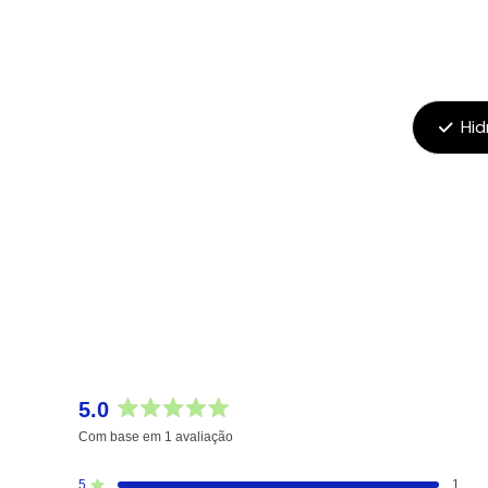
Hid
5.0
Avaliado
Com base em 1 avaliação
com
5.0
5
1