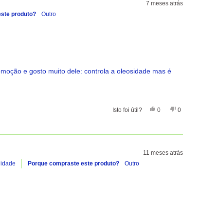
7 meses atrás
este produto?
Outro
moção e gosto muito dele: controla a oleosidade mas é
Sim, Esta Avaliação De 
Pessoas Votaram Sim
Não, Esta Avali
Pessoas Vota
Isto foi útil?
0
0
11 meses atrás
idade
Porque compraste este produto?
Outro