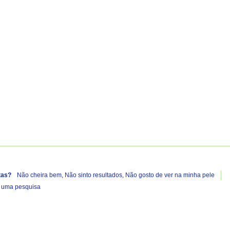
A carregar...
tas?
Não cheira bem,
Não sinto resultados,
Não gosto de ver na minha pele
e uma pesquisa