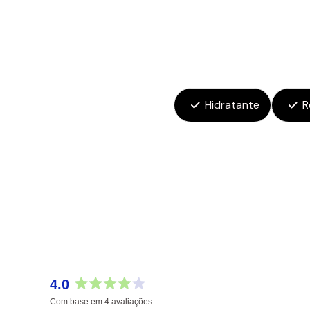
Hidratante
R
4.0
Avaliado
Com base em 4 avaliações