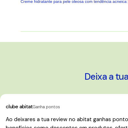
Creme hidratante para pele oleosa com tendência acneica: 
5
estrelas
Deixa a tu
clube abitat
Ganha pontos
Ao deixares a tua review no abitat ganhas pont
benefícios como descontos em produtos, oferta