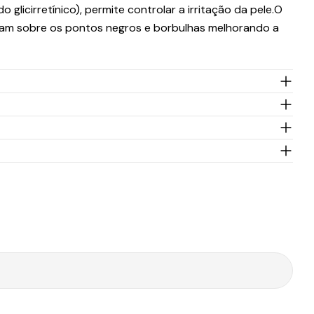
 glicirretínico), permite controlar a irritação da pele.O
tuam sobre os pontos negros e borbulhas melhorando a
Tempo de
Portes
ansportadora
Preço
Envio
Grátis*
cex
1-2 Dias úteis
3,95€
45.00€
T Expresso
10-30 Dias úteis
9.90€
199.00€
Tempo de
Portes
ansportadora
Preço
Envio
Grátis*
T
1-2 Dias úteis
4,90€
50.00€