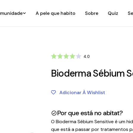
munidade
A pele que habito
Sobre
Quiz
Se
Clique
4.0
Avaliado
para
com
ir
Bioderma Sébium Se
4.0
de
para
5
as
estrelas
avaliações
Adicionar À Wishlist
Por que está no abitat?
O Bioderma Sébium Sensitive é um hid
que está a passar por tratamentos pa