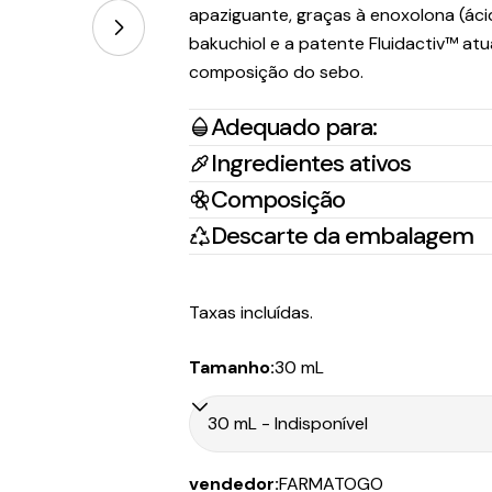
apaziguante, graças à enoxolona (ácido
bakuchiol e a patente Fluidactiv™ a
composição do sebo.
Abrir multimédia 0 em modal
Adequado para:
País/Região
Tr
Ingredientes ativos
Composição
Portugal Continental
Na
Descarte da embalagem
Portugal Ilhas
CT
Taxas incluídas.
Tamanho:
30 mL
País/Região
Tr
Portugal Continental
CT
vendedor:
FARMATOGO