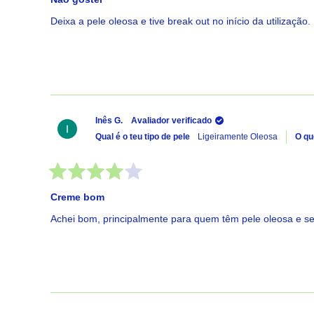
3
de
Deixa a pele oleosa e tive break out no início da utilização.
5
estrelas
Inês G.
Avaliador verificado
Qual é o teu tipo de pele
Ligeiramente Oleosa
O qu
Avaliado
com
Creme bom
4
de
Achei bom, principalmente para quem têm pele oleosa e sen
5
estrelas