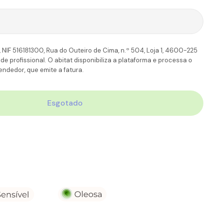
TT
6-7 Dias úteis
11,90€
110.00€
 NIF 516181300, Rua do Outeiro de Cima, n.º 504, Loja 1, 4600-225
 profissional. O abitat disponibiliza a plataforma e processa o
ndedor, que emite a fatura.
Esgotado
derma Sébium Sensitive
ade Para Bioderma Sébium Sensitive