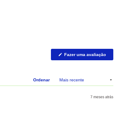
(Abre
Fazer uma avaliação
numa
nova
janela)
Ordenar
7 meses atrás