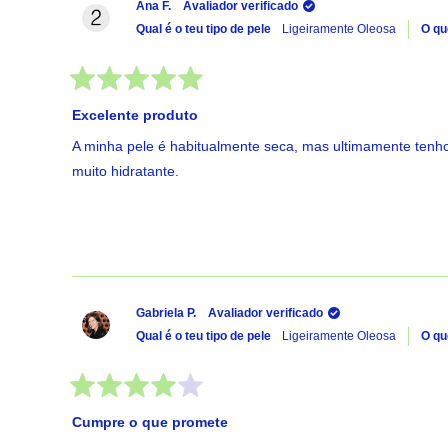
Ana F.
Avaliador verificado
Qual é o teu tipo de pele
Ligeiramente Oleosa
O qu
Avaliado
com
Excelente produto
5
de
A minha pele é habitualmente seca, mas ultimamente tenh
5
estrelas
muito hidratante.
Gabriela P.
Avaliador verificado
Qual é o teu tipo de pele
Ligeiramente Oleosa
O qu
Avaliado
com
Cumpre o que promete
4
de