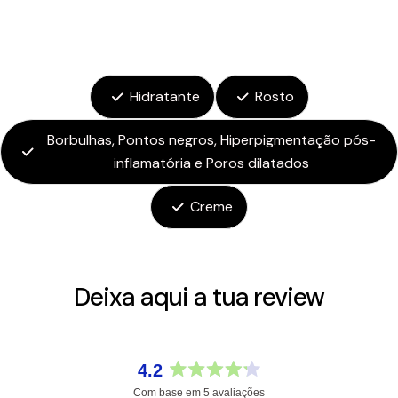
Hidratante
Rosto
Borbulhas, Pontos negros, Hiperpigmentação pós-
inflamatória e Poros dilatados
Creme
Deixa aqui a tua review
4.2
Avaliado
Com base em 5 avaliações