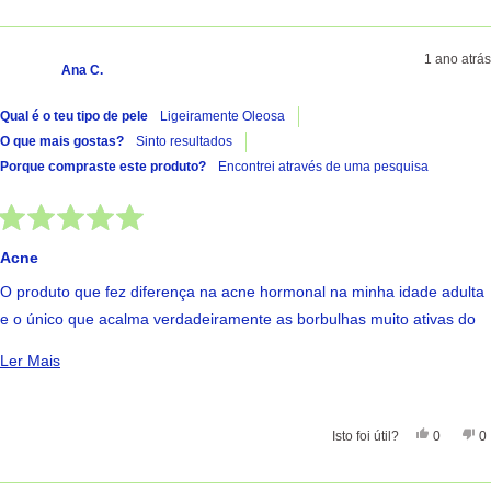
1 ano atrás
Ana C.
Qual é o teu tipo de pele
Ligeiramente Oleosa
O que mais gostas?
Sinto resultados
Porque compraste este produto?
Encontrei através de uma pesquisa
Avaliado
com
Acne
5
de
O produto que fez diferença na acne hormonal na minha idade adulta
5
estrelas
e o único que acalma verdadeiramente as borbulhas muito ativas do
meu filho de quase 14 anos.
Ler Mais Sobre Esta Avaliação
Ler Mais
Sim, Esta
Pessoas
Nã
Isto foi útil?
0
0