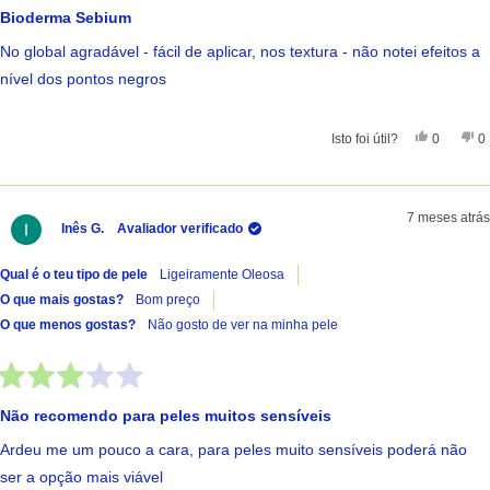
com
Bioderma Sebium
4
de
No global agradável - fácil de aplicar, nos textura - não notei efeitos a
5
estrelas
nível dos pontos negros
Sim, Esta 
Pessoas
Nã
Isto foi útil?
0
0
7 meses atrás
Inês G.
Avaliador verificado
Qual é o teu tipo de pele
Ligeiramente Oleosa
O que mais gostas?
Bom preço
O que menos gostas?
Não gosto de ver na minha pele
Avaliado
com
Não recomendo para peles muitos sensíveis
3
de
Ardeu me um pouco a cara, para peles muito sensíveis poderá não
5
estrelas
ser a opção mais viável