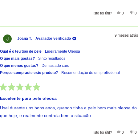
Sim, Esta 
Pessoas
Nã
Isto foi útil?
0
0
9 meses atrás
Joana T.
Avaliador verificado
Qual é o teu tipo de pele
Ligeiramente Oleosa
O que mais gostas?
Sinto resultados
O que menos gostas?
Demasiado caro
Porque compraste este produto?
Recomendação de um profissional
Avaliado
com
Excelente para pele oleosa
5
de
Usei durante uns bons anos, quando tinha a pele bem mais oleosa do
5
estrelas
que hoje, e realmente controla bem a situação.
Sim, Esta 
Pessoas
Nã
Isto foi útil?
0
0