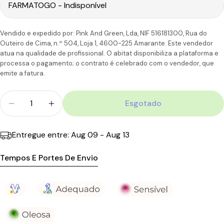
6-7
Portugal
Vendido e expedido por: Pink And Green, Lda, NIF 516181300, Rua do
CTT
Dias
11,90€
110.00€
Ilhas
úteis
Outeiro de Cima, n.º 504, Loja 1, 4600-225 Amarante. Este vendedor
atua na qualidade de profissional. O abitat disponibiliza a plataforma e
processa o pagamento; o contrato é celebrado com o vendedor, que
emite a fatura.
Quantidade
Esgotado
Diminuir Quantidade Para Bioderma Sébium Global
Aumentar A Quantidade Para Bioderma 
Entregue entre:
Aug 09 - Aug 13
Tempos E Portes De Envio