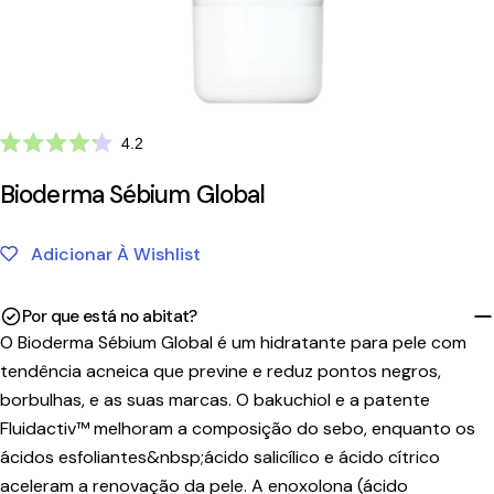
Clique
4.2
Avaliado
para
com
Bioderma Sébium Global
ir
4.2
de
para
5
as
estrelas
Adicionar À Wishlist
avaliações
Por que está no abitat?
O Bioderma Sébium Global é um hidratante para pele com
tendência acneica que previne e reduz pontos negros,
borbulhas, e as suas marcas. O bakuchiol e a patente
Fluidactiv™ melhoram a composição do sebo, enquanto os
ácidos esfoliantes&nbsp;ácido salicílico e ácido cítrico
aceleram a renovação da pele. A enoxolona (ácido