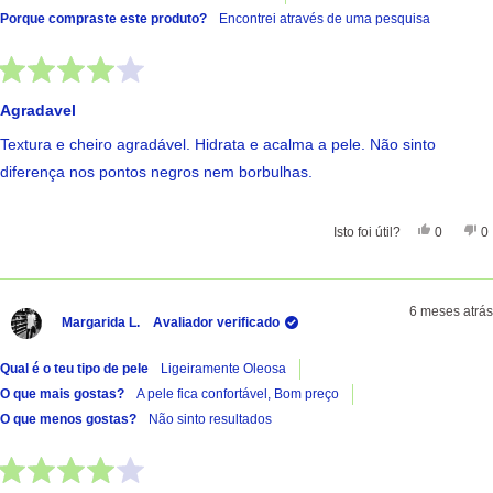
Porque compraste este produto?
Encontrei através de uma pesquisa
Avaliado
com
Agradavel
4
de
Textura e cheiro agradável. Hidrata e acalma a pele. Não sinto
5
estrelas
diferença nos pontos negros nem borbulhas.
Sim, Esta 
Pessoas
Nã
Isto foi útil?
0
0
6 meses atrás
Margarida L.
Avaliador verificado
Qual é o teu tipo de pele
Ligeiramente Oleosa
O que mais gostas?
A pele fica confortável,
Bom preço
O que menos gostas?
Não sinto resultados
Avaliado