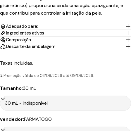
glicirretínico) proporciona ainda uma ação apaziguante, e
Tempo
Portes
que contribui para controlar a irritação da pele.
País/Região
Transportadora
de
Preço
Grátis*
Envio
Adequado para:
Ingredientes ativos
Portugal
1-2 Dias
Nacex
3,95€
45.00€
Continental
úteis
Composição
Descarte da embalagem
10-30
Portugal
CTT
Dias
9.90€
199.00€
Ilhas
Expresso
Taxas incluídas.
úteis
⏳ Promoção válida de 03/08/2026 até 09/08/2026.
Tamanho:
30 mL
Tempo
Portes
País/Região
Transportadora
de
Preço
Grátis*
Envio
vendedor:
FARMATOGO
Portugal
1-2 Dias
CTT
4,90€
50.00€
Continental
úteis