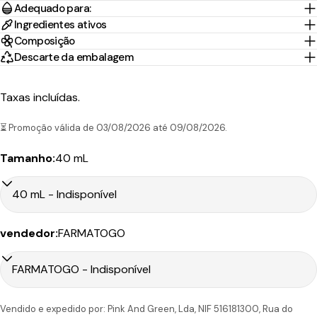
Adequado para:
Ingredientes ativos
Portugal
1-2 Dias
Composição
Nacex
3,95€
45.00€
Continental
úteis
Descarte da embalagem
10-30
Portugal
CTT
Taxas incluídas.
Dias
9.90€
199.00€
Ilhas
Expresso
úteis
⏳ Promoção válida de 03/08/2026 até 09/08/2026.
Tamanho:
40 mL
Tempo
Portes
País/Região
Transportadora
de
Preço
Grátis*
Envio
vendedor:
FARMATOGO
Portugal
1-2 Dias
CTT
4,90€
50.00€
Continental
úteis
6-7
Vendido e expedido por: Pink And Green, Lda, NIF 516181300, Rua do
Portugal