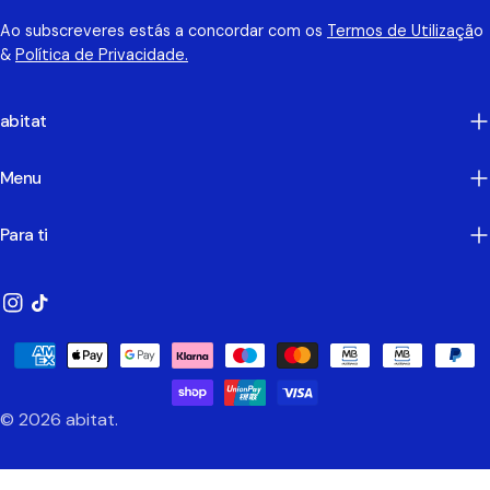
Ao subscreveres estás a concordar com os
Termos de Utilizaçã
o
&
Política de Privacidade.
abitat
Menu
Para ti
Instagram
TikTok
Métodos
de
Pagamento
© 2026
abitat
.