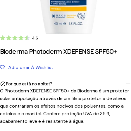
Clique
4.6
Avaliado
para
com
Bioderma Photoderm XDEFENSE SPF50+
ir
4.6
de
para
5
as
estrelas
Adicionar À Wishlist
avaliações
Por que está no abitat?
O Photoderm XDEFENSE SPF50+ da Bioderma é um protetor
solar antipoluição através de um filme protetor e de ativos
que contrariam os efeitos nocivos dos poluentes, como a
ectoína e o manitol. Confere proteção UVA de 35.9,
acabamento leve e é resistente à água.
Tempo
Portes
País/Região
Transportadora
de
Preço
Grátis*
Envio