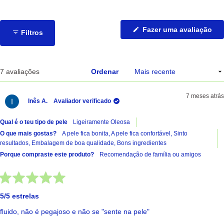
estrelas:
estrelas:
estrelas:
estrelas:
estrelas:
5
1
1
0
0
(Ab
Fazer uma avaliação
Filtros
nu
no
jan
A carregar...
7 avaliações
Ordenar
7 meses atrás
Inês A.
Avaliador verificado
Qual é o teu tipo de pele
Ligeiramente Oleosa
O que mais gostas?
A pele fica bonita,
A pele fica confortável,
Sinto
resultados,
Embalagem de boa qualidade,
Bons ingredientes
Porque compraste este produto?
Recomendação de família ou amigos
Avaliado
com
5/5 estrelas
5
de
fluido, não é pegajoso e não se "sente na pele"
5
estrelas