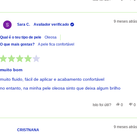
9 meses atrás
Sara C.
Avaliador verificado
Qual é o teu tipo de pele
Oleosa
O que mais gostas?
A pele fica confortável
Avaliado
com
muito bom
4
de
muito fluido, fácil de aplicar e acabamento confortável
5
estrelas
no entanto, na minha pele oleosa sinto que deixa algum brilho
Sim, Esta 
Pessoas
Nã
Isto foi útil?
0
0
9 meses atrás
CRISTNANA