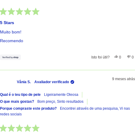
Avaliado
com
5 Stars
5
de
Muito bom!
5
estrelas
Recomendo
Sim, Esta
Pessoas
Nã
Isto foi útil?
0
0
9 meses atrás
Vânia S.
Avaliador verificado
Qual é o teu tipo de pele
Ligeiramente Oleosa
O que mais gostas?
Bom preço,
Sinto resultados
Porque compraste este produto?
Encontrei através de uma pesquisa,
Vi nas
redes sociais
Avaliado