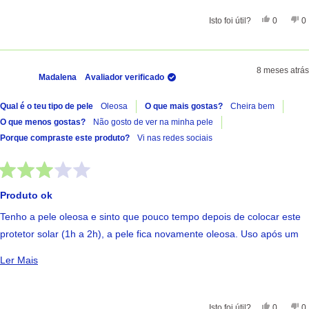
Sim, Esta 
Pessoas
Nã
Isto foi útil?
0
0
8 meses atrás
Madalena
Avaliador verificado
Qual é o teu tipo de pele
Oleosa
O que mais gostas?
Cheira bem
O que menos gostas?
Não gosto de ver na minha pele
Porque compraste este produto?
Vi nas redes sociais
Avaliado
com
Produto ok
3
de
Tenho a pele oleosa e sinto que pouco tempo depois de colocar este
5
estrelas
protetor solar (1h a 2h), a pele fica novamente oleosa. Uso após um
sérum, não uso maquilhagem depois.
Ler Mais Sobre Esta Avaliação
Ler Mais
Sim, Esta
Pessoas
Nã
Isto foi útil?
0
0