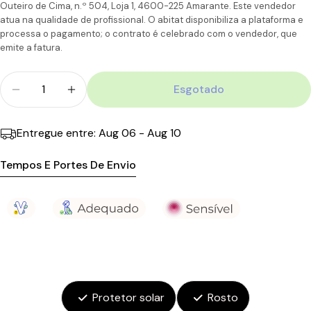
CTT
Dias
11,90€
110.00€
Outeiro de Cima, n.º 504, Loja 1, 4600-225 Amarante. Este vendedor
Ilhas
úteis
atua na qualidade de profissional. O abitat disponibiliza a plataforma e
processa o pagamento; o contrato é celebrado com o vendedor, que
emite a fatura.
Quantidade
Esgotado
Diminuir Quantidade Para Bioderma Photoderm X
Aumentar A Quantidade Para Bioderma
Entregue entre:
Aug 06 - Aug 10
Tempos E Portes De Envio
Protetor solar
Rosto