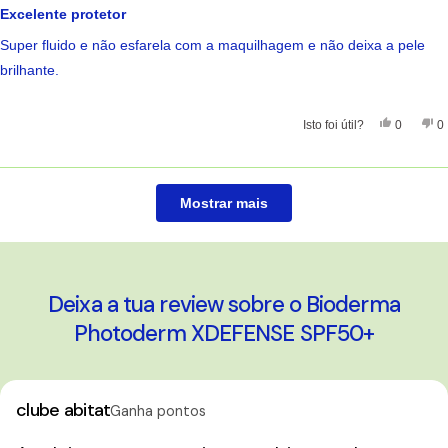
com
Excelente protetor
5
de
Super fluido e não esfarela com a maquilhagem e não deixa a pele
5
estrelas
brilhante.
Sim, Esta 
Pessoas
Nã
Isto foi útil?
0
0
A carregar...
Mostrar mais
Deixa a tua review sobre o Bioderma
Photoderm XDEFENSE SPF50+
clube abitat
Ganha pontos