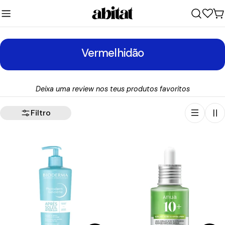
Ir
para
C
o
conteúdo
C
Vermelhidão
o
l
Deixa uma review nos teus produtos favoritos
e
ç
Filtro
ã
o
: