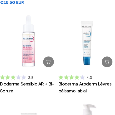
Preço
€25,50 EUR
de
5
regular
estrelas
Esgotado
Esg
2.8
4.3
Avaliado
Avaliado
Bioderma Sensibio AR + Bi-
Bioderma Atoderm Lèvres
com
com
2.8
4.3
Serum
bálsamo labial
de
de
5
5
estrelas
estrelas