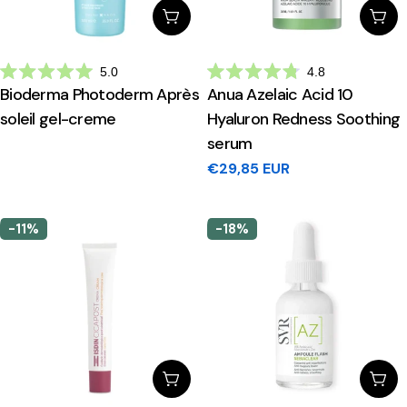
Escolhe Opções
Adi
5.0
4.8
Avaliado
Avaliado
Bioderma Photoderm Après
Anua Azelaic Acid 10
com
com
5.0
4.8
soleil gel-creme
Hyaluron Redness Soothing
de
de
5
5
serum
estrelas
estrelas
Preço
€29,85 EUR
regular
-11%
-18%
Adicionar Ao Carrinho
Adi