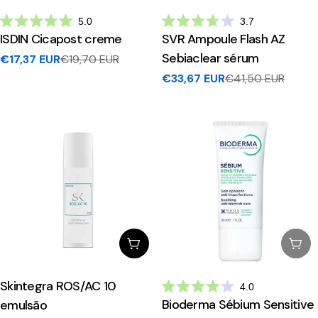
5.0
3.7
Avaliado
Avaliado
ISDIN Cicapost creme
SVR Ampoule Flash AZ
com
com
5.0
3.7
Sebiaclear sérum
€17,37 EUR
€19,70 EUR
Preço
Preço
de
de
5
5
€33,67 EUR
€41,50 EUR
de
regular
Preço
Preço
estrelas
estrelas
venda
de
regular
venda
Adicionar Ao Carrinho
Esg
Skintegra ROS/AC 10
4.0
Avaliado
Bioderma Sébium Sensitive
emulsão
com
4.0