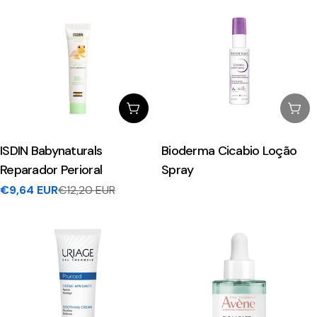
Adicionar Ao Carrinho
Esg
ISDIN Babynaturals
Bioderma Cicabio Loção
Reparador Perioral
Spray
€9,64 EUR
€12,20 EUR
Preço
Preço
de
regular
venda