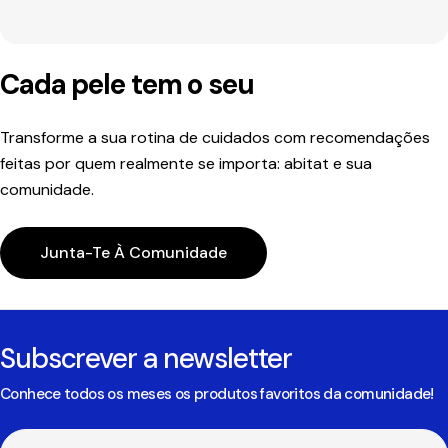
Cada pele tem o seu
Transforme a sua rotina de cuidados com recomendações
feitas por quem realmente se importa: abitat e sua
comunidade.
Junta-Te À Comunidade
Subscrever a newsletter
Conhece todos os meses os produtos favoritos da comunidade!
E-