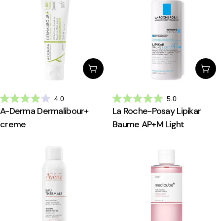
Escolhe Opções
Esc
4.0
5.0
Avaliado
Avaliado
A-Derma Dermalibour+
La Roche-Posay Lipikar
com
com
4.0
5.0
creme
Baume AP+M Light
de
de
5
5
estrelas
estrelas