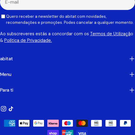
mail
Quero receber a newsletter do abitat com novidades,
recomendações e promoções. Podes cancelar a qualquer momento.
Ao subscreveres estás a concordar com os
Termos de Utilizaçã
o
&
Política de Privacidade.
abitat
Menu
Para ti
Instagram
TikTok
Métodos
de