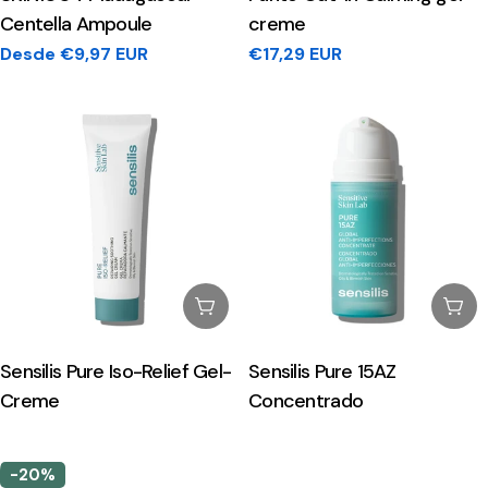
Centella Ampoule
creme
Preço
Desde €9,97 EUR
Preço
€17,29 EUR
regular
regular
Esgotado
Esg
Sensilis Pure Iso-Relief Gel-
Sensilis Pure 15AZ
Creme
Concentrado
-20%