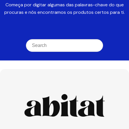
Começa por digitar algumas das palavras-chave do que
procuras e nós encontramos os produtos certos para ti.