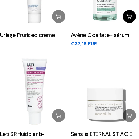
Esgotado
Adi
Uriage Pruriced creme
Avène Cicalfate+ sérum
Preço
€37,16 EUR
regular
Esgotado
Esg
Leti SR fluído anti-
Sensilis ETERNALIST A.G.E