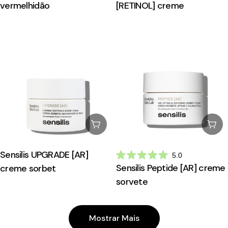
vermelhidão
[RETINOL] creme
Esgotado
Esg
Sensilis UPGRADE [AR]
5.0
Avaliado
Sensilis Peptide [AR] creme
creme sorbet
com
5.0
sorvete
de
5
estrelas
Mostrar Mais