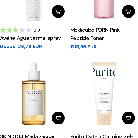
Escolhe Opções
Adi
Medicube PDRN Pink
3.0
Avaliado
Avène Água termal spray
Peptide Toner
com
3.0
Preço
Desde €6,79 EUR
Preço
€18,35 EUR
de
5
regular
regular
estrelas
Escolhe Opções
Adi
SKIN1004 Madagascar
Purito Oat-In Calming gel-