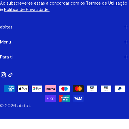
Ao subscreveres estás a concordar com os
Termos de Utilizaçã
o
&
Política de Privacidade.
abitat
Menu
Para ti
Instagram
TikTok
Métodos
de
Pagamento
© 2026
abitat
.