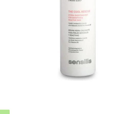
Abrir multimédia 0 em modal