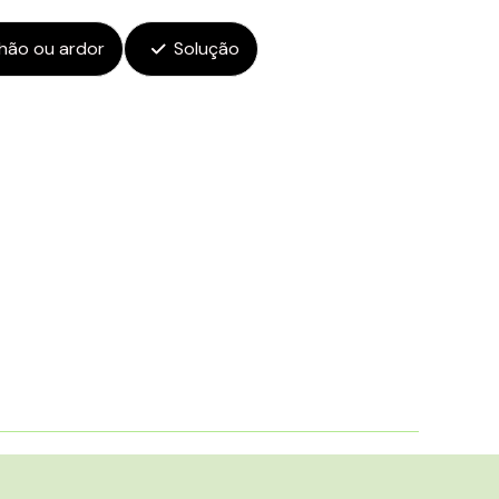
hão ou ardor
Solução