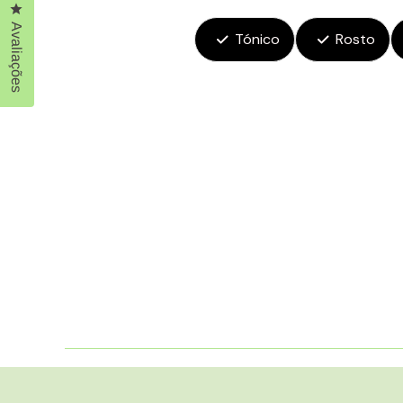
Clique para abrir a caixa de diálogo de avaliações
Avaliações
Tónico
Rosto