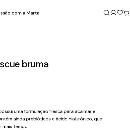
ssão com a Marta
Entrar
C
Rescue bruma
possui uma formulação fresca para acalmar e
ontém ainda prebióticos e ácido hialurónico, que
r mais tempo.