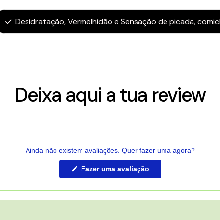
Desidratação, Vermelhidão e Sensação de picada, comic
Deixa aqui a tua review
Ainda não existem avaliações. Quer fazer uma agora?
(Abre
Fazer uma avaliação
numa
nova
janela)