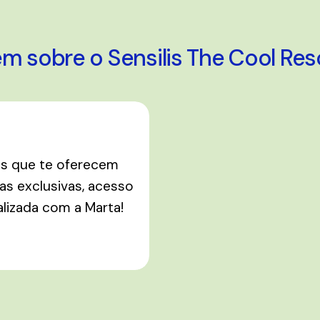
em sobre o Sensilis The Cool Re
os que te oferecem
s exclusivas, acesso
alizada com a Marta!