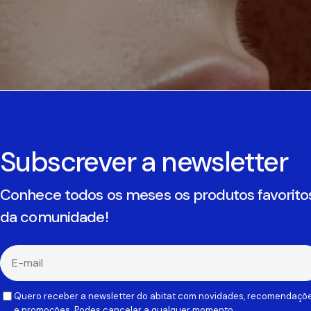
Subscrever a newsletter
Conhece todos os meses os produtos favorito
da comunidade!
E-
mail
Quero receber a newsletter do abitat com novidades, recomendaçõ
e promoções. Podes cancelar a qualquer momento.