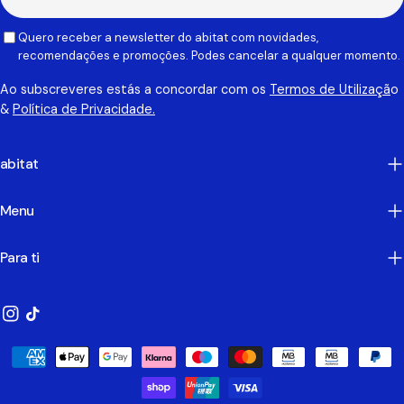
mail
Quero receber a newsletter do abitat com novidades,
recomendações e promoções. Podes cancelar a qualquer momento.
Ao subscreveres estás a concordar com os
Termos de Utilizaçã
o
&
Política de Privacidade.
abitat
Menu
Para ti
Instagram
TikTok
Métodos
de
Pagamento