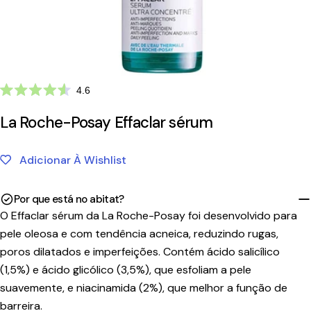
Clique
4.6
Avaliado
para
com
La Roche-Posay Effaclar sérum
ir
4.6
de
para
5
as
estrelas
Adicionar À Wishlist
avaliações
Por que está no abitat?
O Effaclar sérum da La Roche-Posay foi desenvolvido para
pele oleosa e com tendência acneica, reduzindo rugas,
poros dilatados e imperfeições. Contém ácido salicílico
(1,5%) e ácido glicólico (3,5%), que esfoliam a pele
suavemente, e niacinamida (2%), que melhor a função de
barreira.