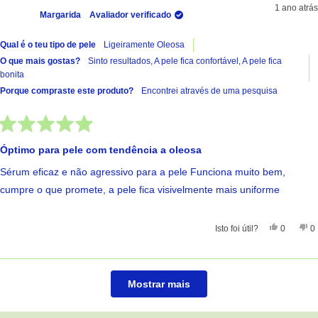
1 ano atrás
Margarida
Avaliador verificado
Qual é o teu tipo de pele
Ligeiramente Oleosa
O que mais gostas?
Sinto resultados,
A pele fica confortável,
A pele fica
bonita
Porque compraste este produto?
Encontrei através de uma pesquisa
Avaliado
com
Óptimo para pele com tendência a oleosa
5
de
Sérum eficaz e não agressivo para a pele Funciona muito bem,
5
estrelas
cumpre o que promete, a pele fica visivelmente mais uniforme
Sim, Esta
Pessoas
Nã
Isto foi útil?
0
0
A carregar...
Mostrar mais