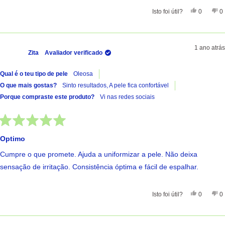
Sim, Esta
Pessoas
Nã
Isto foi útil?
0
0
1 ano atrás
Zita
Avaliador verificado
Qual é o teu tipo de pele
Oleosa
O que mais gostas?
Sinto resultados,
A pele fica confortável
Porque compraste este produto?
Vi nas redes sociais
Avaliado
com
Optimo
5
de
Cumpre o que promete. Ajuda a uniformizar a pele. Não deixa
5
estrelas
sensação de irritação. Consistência óptima e fácil de espalhar.
Sim, Esta 
Pessoas
Nã
Isto foi útil?
0
0