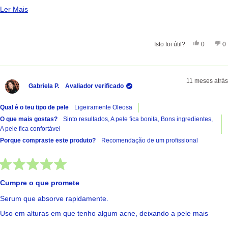
Recomendo.
Ler Mais Sobre Esta Avaliação
Ler Mais
Sim, Esta
Pessoas
Nã
Isto foi útil?
0
0
11 meses atrás
Gabriela P.
Avaliador verificado
Qual é o teu tipo de pele
Ligeiramente Oleosa
O que mais gostas?
Sinto resultados,
A pele fica bonita,
Bons ingredientes,
A pele fica confortável
Porque compraste este produto?
Recomendação de um profissional
Avaliado
com
Cumpre o que promete
5
de
Serum que absorve rapidamente.
5
estrelas
Uso em alturas em que tenho algum acne, deixando a pele mais
uniforme e bonita .