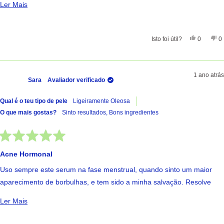
Ler Mais Sobre Esta Avaliação
Ler Mais
Penso não ser indicado para quem tem pele sensível ou seca.
Sim, Esta 
Pessoas
Nã
Isto foi útil?
0
0
1 ano atrás
Sara
Avaliador verificado
Qual é o teu tipo de pele
Ligeiramente Oleosa
O que mais gostas?
Sinto resultados,
Bons ingredientes
Avaliado
com
Acne Hormonal
5
de
Uso sempre este serum na fase menstrual, quando sinto um maior
5
estrelas
aparecimento de borbulhas, e tem sido a minha salvação. Resolve
eficazmente, ajuda na inflamação, evita a formação de marcas
Ler Mais Sobre Esta Avaliação
Ler Mais
vincadas, é bastante leve e absorve rápido.