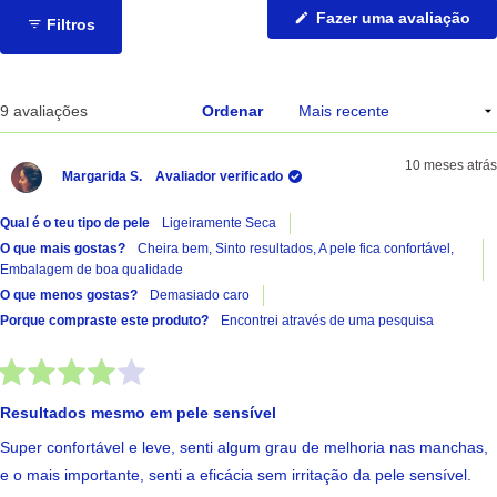
(Ab
Fazer uma avaliação
Filtros
nu
no
jan
A carregar...
9 avaliações
Ordenar
10 meses atrás
Margarida S.
Avaliador verificado
Qual é o teu tipo de pele
Ligeiramente Seca
O que mais gostas?
Cheira bem,
Sinto resultados,
A pele fica confortável,
Embalagem de boa qualidade
O que menos gostas?
Demasiado caro
Porque compraste este produto?
Encontrei através de uma pesquisa
Avaliado
com
Resultados mesmo em pele sensível
4
de
Super confortável e leve, senti algum grau de melhoria nas manchas,
5
estrelas
e o mais importante, senti a eficácia sem irritação da pele sensível.