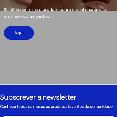
Se não encontras o produto sobre o qual queres saber
mais faz-nos um pedido.
Aqui
Subscrever a newsletter
Conhece todos os meses os produtos favoritos da comunidade!