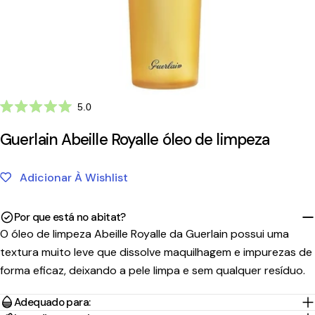
Clique
5.0
Avaliado
para
com
Guerlain Abeille Royalle óleo de limpeza
ir
5.0
de
para
5
as
estrelas
Adicionar À Wishlist
avaliações
Por que está no abitat?
O óleo de limpeza Abeille Royalle da Guerlain possui uma
textura muito leve que dissolve maquilhagem e impurezas de
forma eficaz, deixando a pele limpa e sem qualquer resíduo.
Adequado para: