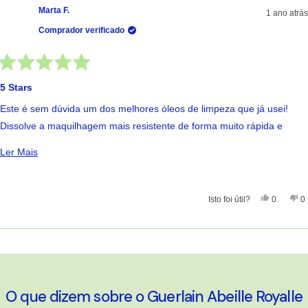
Marta F.
1 ano atrás
Comprador verificado
Avaliado
com
5 Stars
5
de
Este é sem dúvida um dos melhores óleos de limpeza que já usei!
5
estrelas
Dissolve a maquilhagem mais resistente de forma muito rápida e
deixa a pele sem qualquer resíduo palpável. Como se não bastasse,
Ler Mais Sobre Esta Avaliação
Ler Mais
este produto tem uma das fragrâncias mais deliciosas da gama. É
fantástico, e tendo em conta a gama em que se enquadra não o acho
muito caro. Ou melhor: arranja-se a bom preço!
Sim, Esta 
Pessoas
Nã
Isto foi útil?
0
0
A carregar...
O que dizem sobre o Guerlain Abeille Royalle