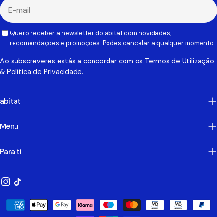
E-
mail
Quero receber a newsletter do abitat com novidades,
recomendações e promoções. Podes cancelar a qualquer momento.
Ao subscreveres estás a concordar com os
Termos de Utilizaçã
o
&
Política de Privacidade.
abitat
Menu
Para ti
Instagram
TikTok
Métodos