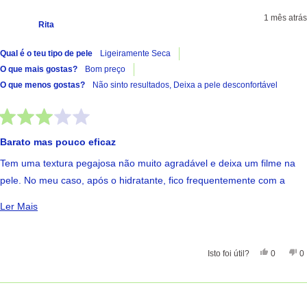
1 mês atrás
Rita
Qual é o teu tipo de pele
Ligeiramente Seca
O que mais gostas?
Bom preço
O que menos gostas?
Não sinto resultados,
Deixa a pele desconfortável
Avaliado
com
Barato mas pouco eficaz
3
de
Tem uma textura pegajosa não muito agradável e deixa um filme na
5
estrelas
pele. No meu caso, após o hidratante, fico frequentemente com a
testa brilhante. Não noto resultados na pele
Ler Mais Sobre Esta Avaliação
Ler Mais
Sim, Esta 
Pessoas
Nã
Isto foi útil?
0
0
A carregar...