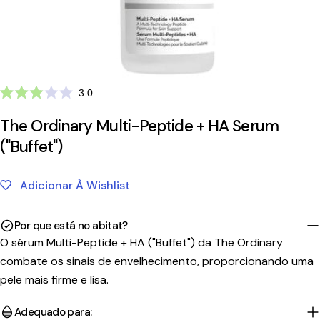
Clique
3.0
Avaliado
para
com
The Ordinary Multi-Peptide + HA Serum
ir
3.0
de
para
("Buffet")
5
as
estrelas
avaliações
Adicionar À Wishlist
Por que está no abitat?
O sérum Multi-Peptide + HA ("Buffet") da The Ordinary
combate os sinais de envelhecimento, proporcionando uma
pele mais firme e lisa.
Adequado para: