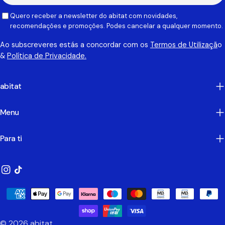
Quero receber a newsletter do abitat com novidades,
recomendações e promoções. Podes cancelar a qualquer momento.
Ao subscreveres estás a concordar com os
Termos de Utilizaçã
o
&
Política de Privacidade.
abitat
Menu
Para ti
Instagram
TikTok
Métodos
de
Pagamento
© 2026
abitat
.