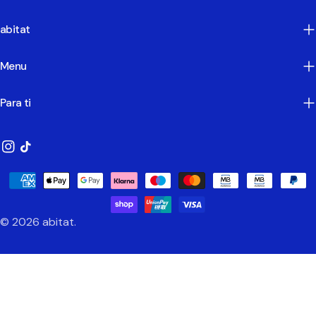
abitat
Menu
Para ti
Instagram
TikTok
Métodos
de
Pagamento
© 2026
abitat
.