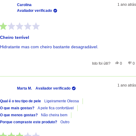
1 ano atrás
Carolina
Avaliador verificado
Avaliado
com
Cheiro terrível
1
de
Hidratante mas com cheiro bastante desagradável.
5
estrelas
Sim, Esta 
Pessoas
Nã
Isto foi útil?
0
0
1 ano atrás
Marta M.
Avaliador verificado
Qual é o teu tipo de pele
Ligeiramente Oleosa
O que mais gostas?
A pele fica confortável
O que menos gostas?
Não cheira bem
Porque compraste este produto?
Outro