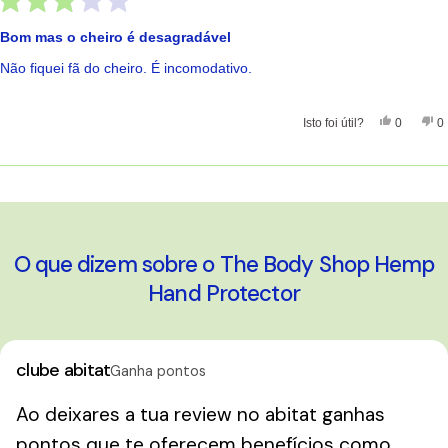
Avaliado
com
Bom mas o cheiro é desagradável
3
de
Não fiquei fã do cheiro. É incomodativo.
5
estrelas
Sim, Esta 
Pessoas
Nã
Isto foi útil?
0
0
A carregar...
O que dizem sobre o The Body Shop Hemp
Hand Protector
clube abitat
Ganha pontos
Ao deixares a tua review no abitat ganhas
pontos que te oferecem benefícios como