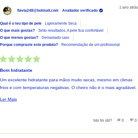
1 ano atrás
flavia248@hotmail.com
Avaliador verificado
Qual é o teu tipo de pele
Ligeiramente Seca
O que mais gostas?
Sinto resultados,
A pele fica confortável
O que menos gostas?
Demasiado caro
Porque compraste este produto?
Recomendação de um profissional
Avaliado
com
Bom hidratante
5
de
Um excelente hidratante para mãos muito secas, mesmo em climas
5
estrelas
frios e com temperaturas negativas. O cheiro não é o mais agradável,
faz lembrar sabão, mas é leve e desaparece rapidamente.
Ler Mais Sobre Esta Avaliação
Ler Mais
Uso-o à noite, com uma aplicação generosa antes de dormir, e acordo
com as mãos macias, mantém a hidratação durante todo o dia. É
especialmente eficaz para prevenir frieiras ou desconforto nas mãos
Sim, Esta
Pessoas
Nã
Isto foi útil?
0
0
durante o inverno.
Com o uso, a embalagem de metal por vezes abre onde não devia.