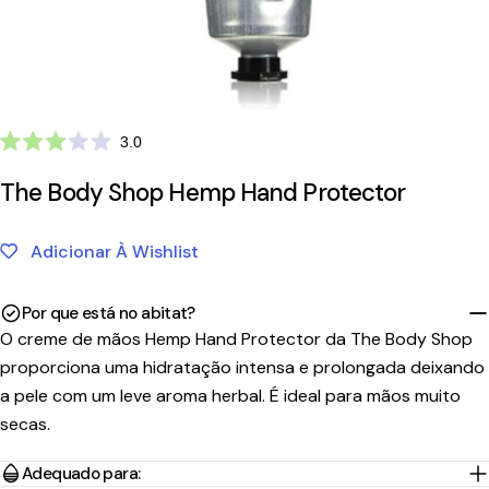
Clique
3.0
Avaliado
para
com
The Body Shop Hemp Hand Protector
ir
3.0
de
para
5
as
estrelas
Adicionar À Wishlist
avaliações
Por que está no abitat?
O creme de mãos Hemp Hand Protector da The Body Shop
proporciona uma hidratação intensa e prolongada deixando
a pele com um leve aroma herbal. É ideal para mãos muito
secas.
Adequado para: