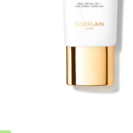
Abrir multimédia 0 em modal