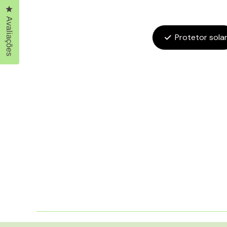
Clique para abrir a caixa de diálogo de avaliações
Avaliações
Protetor sola