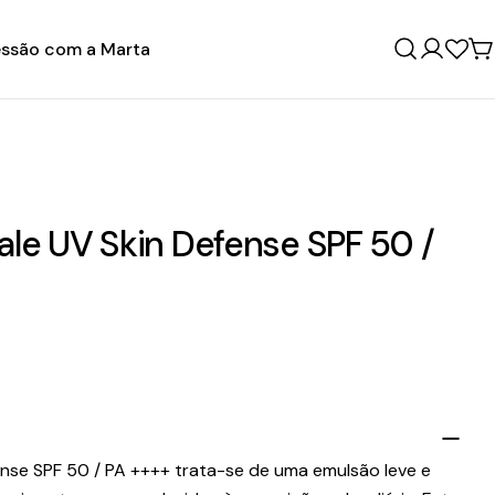
ssão com a Marta
Entrar
C
yale UV Skin Defense SPF 50 /
fense SPF 50 / PA ++++ trata-se de uma emulsão leve e