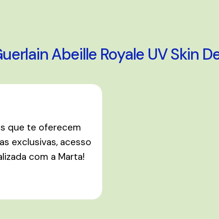
erlain Abeille Royale UV Skin D
os que te oferecem
s exclusivas, acesso
alizada com a Marta!