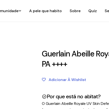
munidade
A pele que habito
Sobre
Quiz
Se
Guerlain Abeille Ro
PA ++++
Adicionar À Wishlist
Por que está no abitat?
O Guerlain Abeille Royale UV Skin De