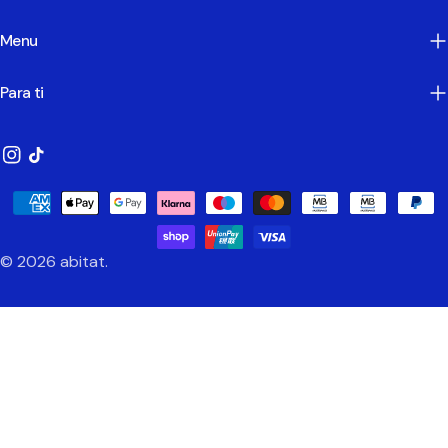
Menu
Para ti
Instagram
TikTok
Métodos
de
Pagamento
© 2026
abitat
.