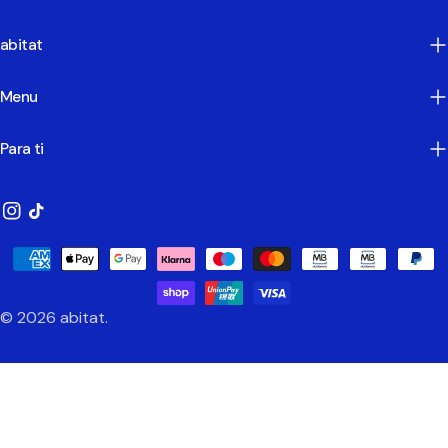
abitat
Menu
Para ti
Instagram
TikTok
Métodos
de
Pagamento
© 2026
abitat
.