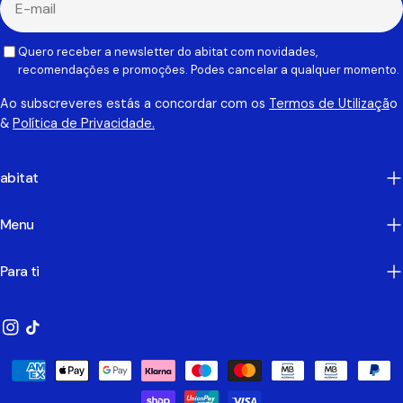
mail
Quero receber a newsletter do abitat com novidades,
recomendações e promoções. Podes cancelar a qualquer momento.
Ao subscreveres estás a concordar com os
Termos de Utilizaçã
o
&
Política de Privacidade.
abitat
Menu
Para ti
Instagram
TikTok
Métodos
de