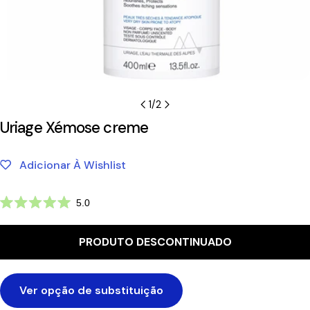
1
/
2
Uriage Xémose creme
Adicionar À Wishlist
Clique
5.0
Avaliado
para
com
ir
5.0
PRODUTO DESCONTINUADO
de
para
5
as
estrelas
avaliações
Ver opção de substituição