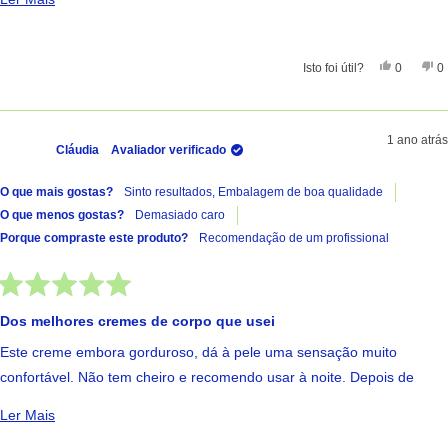
Sim, Esta 
Pessoas
Nã
Isto foi útil?
0
0
1 ano atrás
Cláudia
Avaliador verificado
O que mais gostas?
Sinto resultados,
Embalagem de boa qualidade
O que menos gostas?
Demasiado caro
Porque compraste este produto?
Recomendação de um profissional
Avaliado
com
Dos melhores cremes de corpo que usei
5
de
Este creme embora gorduroso, dá à pele uma sensação muito
5
estrelas
confortável. Não tem cheiro e recomendo usar à noite. Depois de
algumas aplicações a pele fica muito acetinada. É caro, mas
Ler Mais Sobre Esta Avaliação
Ler Mais
recomendo vivamente para quem gosta de aplicar creme corporal