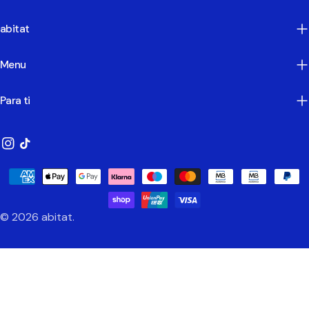
abitat
Menu
Para ti
Instagram
TikTok
Métodos
de
Pagamento
© 2026
abitat
.