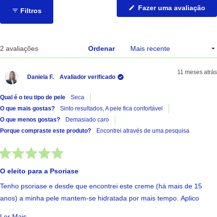
(Ab
Fazer uma avaliação
Filtros
nu
no
jan
A carregar...
2 avaliações
Ordenar
11 meses atrás
Daniela F.
Avaliador verificado
Qual é o teu tipo de pele
Seca
O que mais gostas?
Sinto resultados,
A pele fica confortável
O que menos gostas?
Demasiado caro
Porque compraste este produto?
Encontrei através de uma pesquisa
Avaliado
com
O eleito para a Psoriase
5
de
Tenho psoriase e desde que encontrei este creme (há mais de 15
5
estrelas
anos) a minha pele mantem-se hidratada por mais tempo. Aplico
sempre depois do banho. A unica questao é mesmo o preço.
Ler Mais Sobre Esta Avaliação
Ler Mais