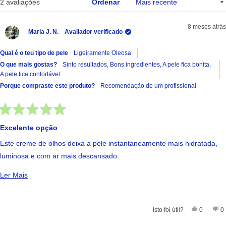
A carregar...
2 avaliações
Ordenar
8 meses atrás
Maria J. N.
Avaliador verificado
Qual é o teu tipo de pele
Ligeiramente Oleosa
O que mais gostas?
Sinto resultados,
Bons ingredientes,
A pele fica bonita,
A pele fica confortável
Porque compraste este produto?
Recomendação de um profissional
Avaliado
com
Excelente opção
5
de
Este creme de olhos deixa a pele instantaneamente mais hidratada,
5
estrelas
luminosa e com ar mais descansado.
Seguramente o melhor creme hidratante que já usei! Recomendo
Ler Mais Sobre Esta Avaliação
Ler Mais
Sim, Esta 
Pessoas
Nã
Isto foi útil?
0
0