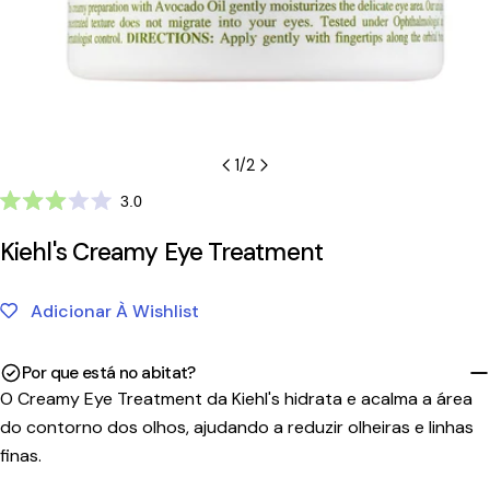
1
/
2
Clique
3.0
Avaliado
para
com
Kiehl's Creamy Eye Treatment
ir
3.0
de
para
5
as
estrelas
Adicionar À Wishlist
avaliações
Por que está no abitat?
O Creamy Eye Treatment da Kiehl's hidrata e acalma a área
do contorno dos olhos, ajudando a reduzir olheiras e linhas
finas.