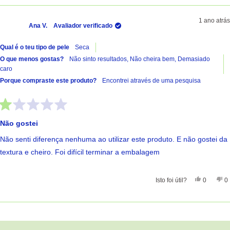
1 ano atrás
Ana V.
Avaliador verificado
Qual é o teu tipo de pele
Seca
O que menos gostas?
Não sinto resultados,
Não cheira bem,
Demasiado
caro
Porque compraste este produto?
Encontrei através de uma pesquisa
Avaliado
com
Não gostei
1
de
Não senti diferença nenhuma ao utilizar este produto. E não gostei da
5
estrelas
textura e cheiro. Foi difícil terminar a embalagem
Sim, Esta 
Pessoas
Nã
Isto foi útil?
0
0
A carregar...