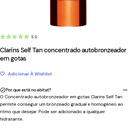
Clique
5.0
Avaliado
para
com
Clarins Self Tan concentrado autobronzeador
ir
5.0
de
para
em gotas
5
as
estrelas
avaliações
Adicionar À Wishlist
Por que está no abitat?
O Concentrado autobronzeador em gotas Clarins Self Tan
permite conseguir um bronzeado gradual e homogéneo ao
ritmo que desejar. Pode ser adicionado a qualquer
hidratante.