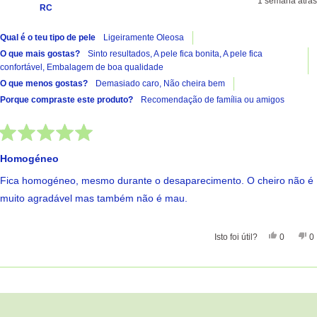
1 semana atrás
RC
Qual é o teu tipo de pele
Ligeiramente Oleosa
O que mais gostas?
Sinto resultados,
A pele fica bonita,
A pele fica
confortável,
Embalagem de boa qualidade
O que menos gostas?
Demasiado caro,
Não cheira bem
Porque compraste este produto?
Recomendação de família ou amigos
Avaliado
com
Homogéneo
5
de
Fica homogéneo, mesmo durante o desaparecimento. O cheiro não é
5
estrelas
muito agradável mas também não é mau.
Sim, Esta
Pessoas
Nã
Isto foi útil?
0
0
A carregar...