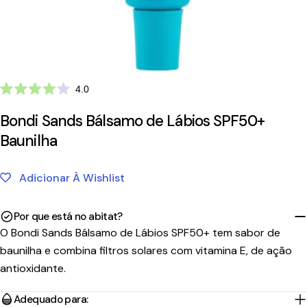
Clique
4.0
Avaliado
para
com
Bondi Sands Bálsamo de Lábios SPF50+
ir
4.0
de
para
Baunilha
5
as
estrelas
avaliações
Adicionar À Wishlist
Por que está no abitat?
O Bondi Sands Bálsamo de Lábios SPF50+ tem sabor de
baunilha e combina filtros solares com vitamina E, de ação
antioxidante.
Adequado para: