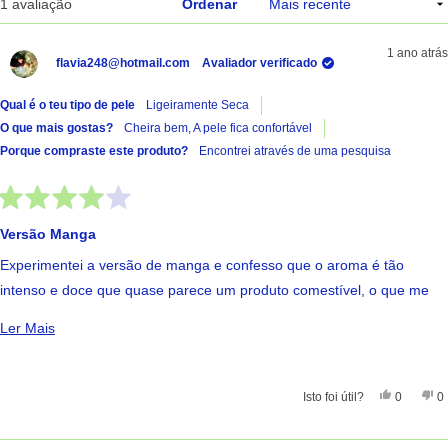
A carregar...
1 avaliação
Ordenar
1 ano atrás
flavia248@hotmail.com
Avaliador verificado
Qual é o teu tipo de pele
Ligeiramente Seca
O que mais gostas?
Cheira bem,
A pele fica confortável
Porque compraste este produto?
Encontrei através de uma pesquisa
Avaliado
com
Versão Manga
4
de
Experimentei a versão de manga e confesso que o aroma é tão
5
estrelas
intenso e doce que quase parece um produto comestível, o que me
fez duvidar da sua eficácia.
Ler Mais Sobre Esta Avaliação
Ler Mais
Hidrata e dá brilho aos lábios, mas sinto que desaparece demasiado
depressa, mesmo sem comer, beber ou falar. A proteção solar é uma
mais-valia, mas a duração curta deixa a desejar.
Sim, Esta
Pessoas
Nã
Isto foi útil?
0
0