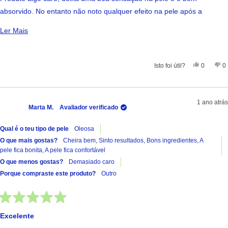
5
estrelas
absorvido. No entanto não noto qualquer efeito na pele após a
utilização de 1 embalagem. Não voltarei a comprar.
Ler Mais Sobre Esta Avaliação
Ler Mais
Sim, Esta 
Pessoas
Nã
Isto foi útil?
0
0
1 ano atrás
Marta M.
Avaliador verificado
Qual é o teu tipo de pele
Oleosa
O que mais gostas?
Cheira bem,
Sinto resultados,
Bons ingredientes,
A
pele fica bonita,
A pele fica confortável
O que menos gostas?
Demasiado caro
Porque compraste este produto?
Outro
Avaliado
com
Excelente
5