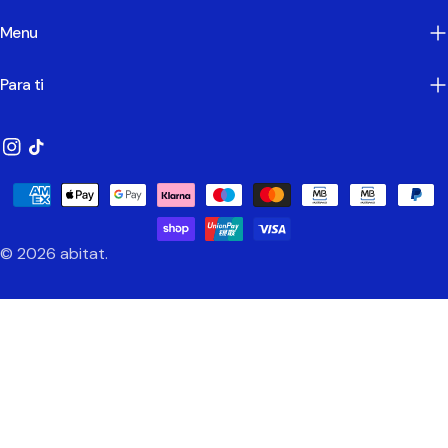
Menu
Para ti
Instagram
TikTok
Métodos
de
Pagamento
© 2026
abitat
.