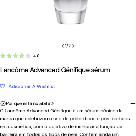
1
/
2
Clique
4.0
Avaliado
para
com
Lancôme Advanced Génifique sérum
ir
4.0
de
para
5
as
estrelas
Adicionar À Wishlist
avaliações
Por que está no abitat?
O Lancôme Advanced Génifique é um sérum icónico da
marca que celebrizou o uso de prébioticos e pós-bioticos
em cosmética, com o objetivo de melhorar a função de
barreira em todos os tipos de pele. Contém ainda um