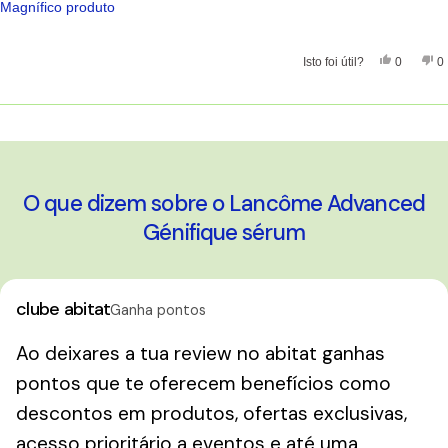
de
Magnífico produto
5
estrelas
Sim, Esta 
Pessoas
Nã
Isto foi útil?
0
0
A carregar...
O que dizem sobre o Lancôme Advanced
Génifique sérum
clube abitat
Ganha pontos
Ao deixares a tua review no abitat ganhas
pontos que te oferecem benefícios como
descontos em produtos, ofertas exclusivas,
acesso prioritário a eventos e até uma