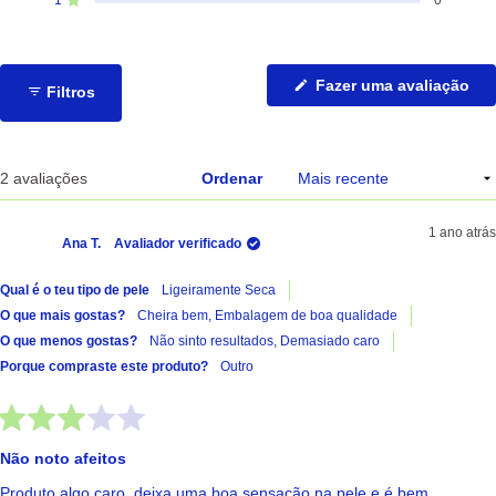
de
de
de
de
de
Avaliado com de 5 estrelas
5
4
3
2
1
estrelas:
estrelas:
estrelas:
estrelas:
estrelas:
1
0
1
0
0
(Ab
Fazer uma avaliação
Filtros
nu
no
jan
A carregar...
2 avaliações
Ordenar
1 ano atrás
Ana T.
Avaliador verificado
Qual é o teu tipo de pele
Ligeiramente Seca
O que mais gostas?
Cheira bem,
Embalagem de boa qualidade
O que menos gostas?
Não sinto resultados,
Demasiado caro
Porque compraste este produto?
Outro
Avaliado
com
Não noto afeitos
3
de
Produto algo caro, deixa uma boa sensação na pele e é bem