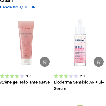
Cream
Preço
Desde €20,90 EUR
regular
Esgotado
Esg
3.7
2.8
Avaliado
Avaliado
Avène gel esfoliante suave
Bioderma Sensibio AR + Bi-
com
com
3.7
2.8
Serum
de
de
5
5
estrelas
estrelas