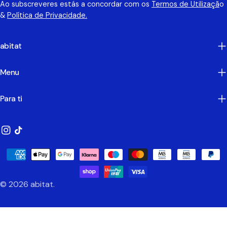
Ao subscreveres estás a concordar com os
Termos de Utilizaçã
o
&
Política de Privacidade.
abitat
Menu
Para ti
Instagram
TikTok
Métodos
de
Pagamento
© 2026
abitat
.