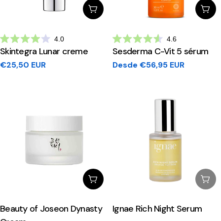
Adicionar Ao Carrinho
Esc
4.0
4.6
Avaliado
Avaliado
Skintegra Lunar creme
Sesderma C-Vit 5 sérum
com
com
4.0
4.6
Preço
€25,50 EUR
Preço
Desde €56,95 EUR
de
de
5
5
regular
regular
estrelas
estrelas
Escolhe Opções
Esg
Beauty of Joseon Dynasty
Ignae Rich Night Serum