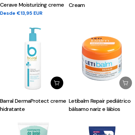
Avaliado
Cerave Moisturizing creme
Cream
com
4.6
Preço
Desde €13,95 EUR
de
5
regular
estrelas
Escolhe Opções
Esg
Barral DermaProtect creme
Letibalm Repair pediátrico
hidratante
bálsamo nariz e lábios