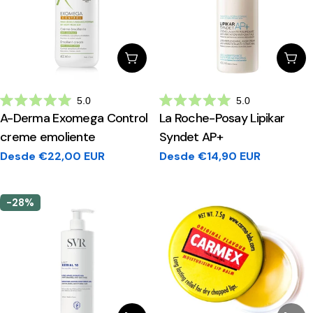
Escolhe Opções
Esc
5.0
5.0
Avaliado
Avaliado
A-Derma Exomega Control
La Roche-Posay Lipikar
com
com
5.0
5.0
creme emoliente
Syndet AP+
de
de
5
5
Preço
Desde €22,00 EUR
Preço
Desde €14,90 EUR
estrelas
estrelas
regular
regular
-28%