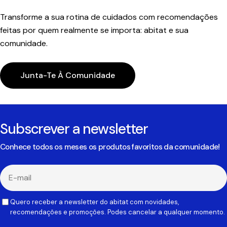
Transforme a sua rotina de cuidados com recomendações
feitas por quem realmente se importa: abitat e sua
comunidade.
Junta-Te À Comunidade
Subscrever a newsletter
Conhece todos os meses os produtos favoritos da comunidade!
E-
mail
Quero receber a newsletter do abitat com novidades,
recomendações e promoções. Podes cancelar a qualquer momento.