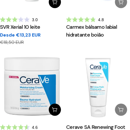
Escolhe Opções
Esg
3.0
4.8
Avaliado
Avaliado
SVR Xerial 10 leite
Carmex bálsamo labial
com
com
3.0
4.8
hidratante boião
Desde €13,23 EUR
de
de
Preço
Preço
5
5
€18,50 EUR
estrelas
estrelas
de
regular
venda
Escolhe Opções
Esg
Cerave SA Renewing Foot
4.6