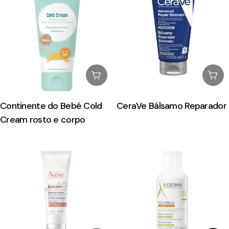
Esgotado
Esg
Continente do Bebé Cold
CeraVe Bálsamo Reparador
Cream rosto e corpo