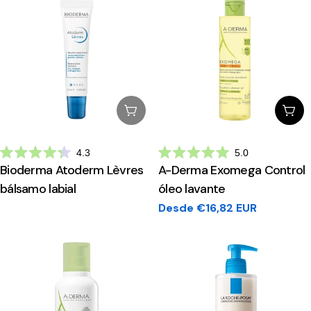
Esgotado
Esc
4.3
5.0
Avaliado
Avaliado
Bioderma Atoderm Lèvres
A-Derma Exomega Control
com
com
4.3
5.0
bálsamo labial
óleo lavante
de
de
5
5
Preço
Desde €16,82 EUR
estrelas
estrelas
regular