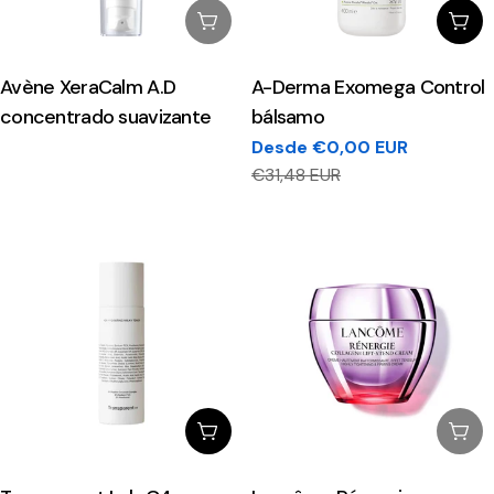
Esgotado
Esc
Avène XeraCalm A.D
A-Derma Exomega Control
concentrado suavizante
bálsamo
Desde €0,00 EUR
Preço
Preço
€31,48 EUR
de
regular
venda
Adicionar Ao Carrinho
Esg