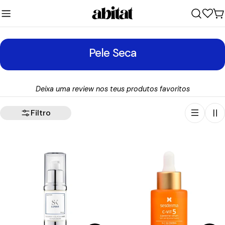
Ir
para
C
o
conteúdo
C
Pele Seca
o
l
Deixa uma review nos teus produtos favoritos
e
ç
Filtro
ã
o
: