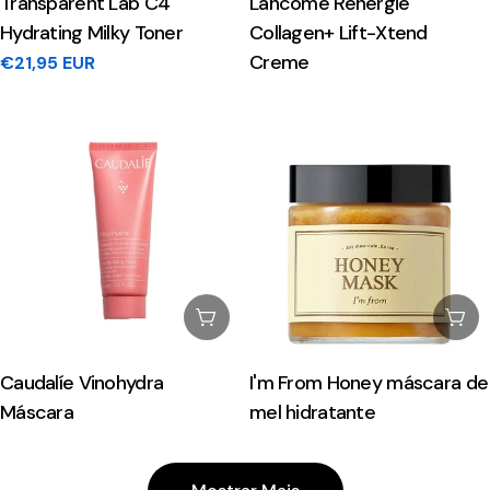
Transparent Lab C4
Lancôme Rénergie
Hydrating Milky Toner
Collagen+ Lift-Xtend
Creme
Preço
€21,95 EUR
regular
Esgotado
Esg
Caudalíe Vinohydra
I'm From Honey máscara de
Máscara
mel hidratante