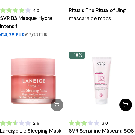
Rituals The Ritual of Jing
4.0
Avaliado
SVR B3 Masque Hydra
máscara de mãos
com
4.0
Intensif
de
5
€4,78 EUR
€7,08 EUR
Preço
Preço
estrelas
de
regular
venda
-18%
Esgotado
Adi
2.6
3.0
Avaliado
Avaliado
Laneige Lip Sleeping Mask
SVR Sensifine Máscara SOS
com
com