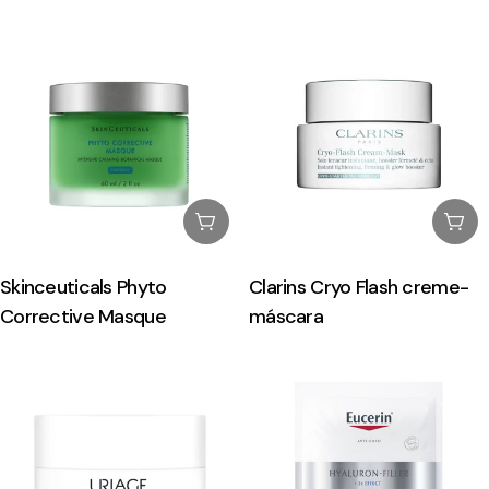
Esgotado
Esg
Skinceuticals Phyto
Clarins Cryo Flash creme-
Corrective Masque
máscara