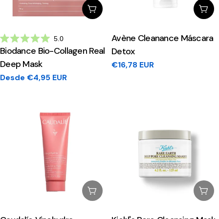
Escolhe Opções
Adi
Avène Cleanance Máscara
5.0
Avaliado
Biodance Bio-Collagen Real
Detox
com
5.0
Deep Mask
Preço
€16,78 EUR
de
5
regular
Preço
Desde €4,95 EUR
estrelas
regular
Esgotado
Esg