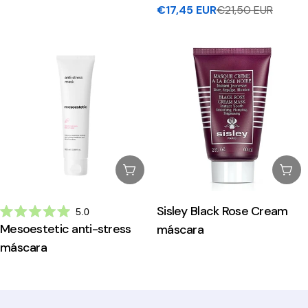
2.6
3.0
€17,45 EUR
€21,50 EUR
Preço
Preço
de
de
5
5
de
regular
estrelas
estrelas
venda
Esgotado
Esg
Sisley Black Rose Cream
5.0
Avaliado
Mesoestetic anti-stress
máscara
com
5.0
máscara
de
5
estrelas