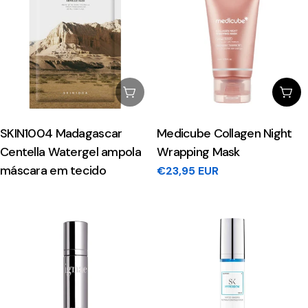
Esgotado
Adi
SKIN1004 Madagascar
Medicube Collagen Night
Centella Watergel ampola
Wrapping Mask
máscara em tecido
Preço
€23,95 EUR
regular