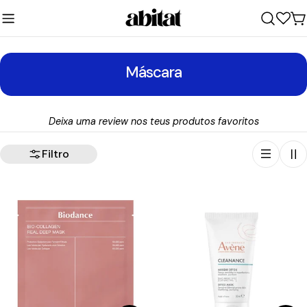
Ir
para
C
o
conteúdo
C
Máscara
o
l
Deixa uma review nos teus produtos favoritos
e
ç
Filtro
ã
o
: