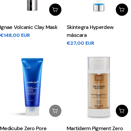
Adicionar Ao Carrinho
Adi
Ignae Volcanic Clay Mask
Skintegra Hyperdew
máscara
Preço
€148,00 EUR
regular
Preço
€27,00 EUR
regular
Esgotado
Esc
Medicube Zero Pore
Martiderm Pigment Zero