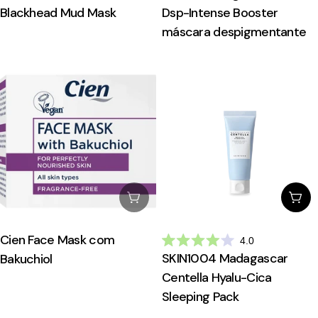
Blackhead Mud Mask
Dsp-Intense Booster
máscara despigmentante
Esgotado
Esc
Cien Face Mask com
4.0
Avaliado
SKIN1004 Madagascar
Bakuchiol
com
4.0
Centella Hyalu-Cica
de
5
Sleeping Pack
estrelas