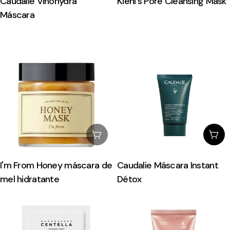
Caudalíe Vinohydra
Kiehl's Pore Cleansing Mask
Máscara
Esgotado
Esc
I'm From Honey máscara de
Caudalie Máscara Instant
mel hidratante
Détox