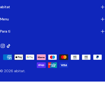
abitat
Menu
Para ti
Instagram
TikTok
Métodos
de
Pagamento
© 2026
abitat
.