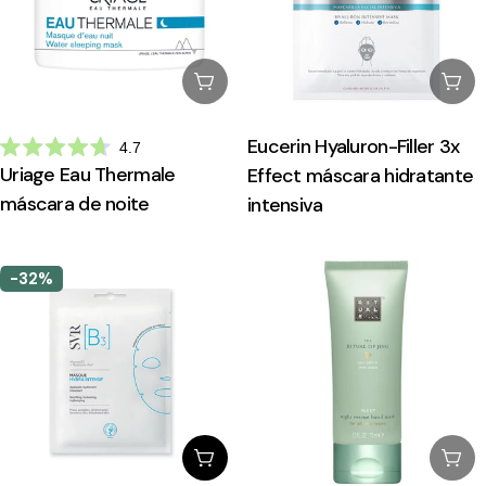
Esgotado
Esg
Eucerin Hyaluron-Filler 3x
4.7
Avaliado
Uriage Eau Thermale
Effect máscara hidratante
com
4.7
máscara de noite
intensiva
de
5
estrelas
-32%
Adicionar Ao Carrinho
Esg