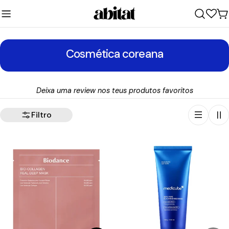
Ir
para
C
o
conteúdo
C
Cosmética coreana
o
l
Deixa uma review nos teus produtos favoritos
e
ç
Filtro
ã
o
: