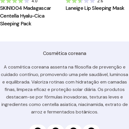
4.0
2.6
Avaliado
Avaliado
SKIN1004 Madagascar
Laneige Lip Sleeping Mask
com
com
4.0
2.6
Centella Hyalu-Cica
de
de
5
5
Sleeping Pack
estrelas
estrelas
Cosmética coreana
A cosmética coreana assenta na filosofia de prevenção e
cuidado contínuo, promovendo uma pele saudável, luminosa
e equilibrada. Valoriza rotinas com hidratação em camadas
finas, limpeza eficaz e proteção solar diária. Os produtos
destacam-se por fórmulas inovadoras, texturas leves e
ingredientes como centella asiatica, niacinamida, extrato de
arroz e fermentados botânicos.