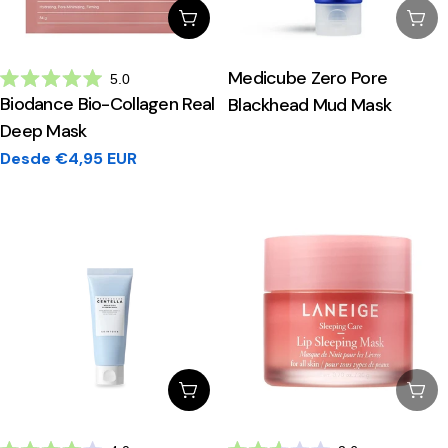
Escolhe Opções
Esg
Medicube Zero Pore
5.0
Avaliado
Biodance Bio-Collagen Real
Blackhead Mud Mask
com
5.0
Deep Mask
de
5
Preço
Desde €4,95 EUR
estrelas
regular
Escolhe Opções
Esg